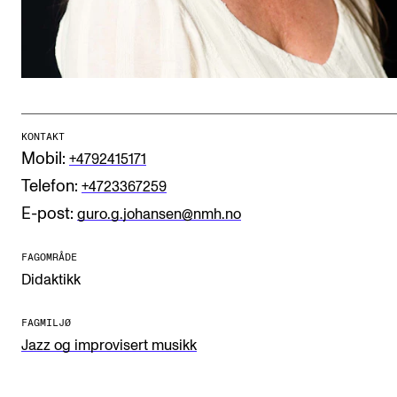
CREMAH
NordART
Prosjekter
Publikasjoner
KONTAKT
Mobil:
+4792415171
INTERNASJONALT
Telefon:
+4723367259
Utveksling
E-post:
guro.g.johansen@nmh.no
Internasjonal strategi
FAGOMRÅDE
Samarbeidsprosjekter
Didaktikk
Nettverk
FAGMILJØ
IN.TUNE
Jazz og improvisert musikk
AKTUELT