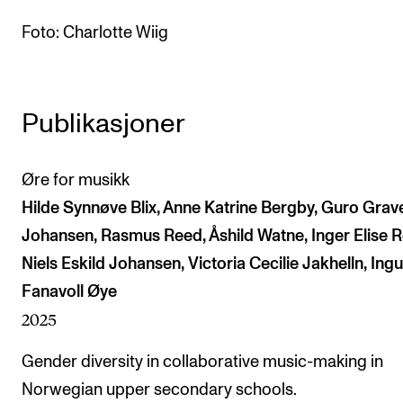
Arrangementer og konserter
Foto: Charlotte Wiig
Nyheter og historier
Ledige stillinger
Publikasjoner
INFO
Øre for musikk
Om Norges musikkhøgskole
Hilde Synnøve Blix, Anne Katrine Bergby, Guro Gra
Kontakt oss
Johansen, Rasmus Reed, Åshild Watne, Inger Elise R
Finn ansatte
Niels Eskild Johansen, Victoria Cecilie Jakhelln, Ing
For ansatte og studenter
Fanavoll Øye
2025
Gender diversity in collaborative music-making in
Norwegian upper secondary schools.