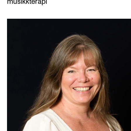
musikkterapi
Etterutdanning og kurs
Talentutvikling
STUDENTLIV
Søknad og opptak
Biblioteket
Fagmiljøer
Salane våre
Studentutvalet SUT (student.nmh.no)
FORSKNING
CERM