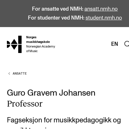
For ansatte ved NMH:
ansatt.nmh.no
For studenter ved NMH:
student.nmh.no
Norges
hjem
musikkhøgskole
EN
Norwegian Academy
of Music
ANSATTE
STUDIER
Alle studier
Guro Gravem Johansen
Bachelor
Pro­fes­sor
Master
Doktorgrad
Fagseksjon for musikkpedagogikk og
Årsstudium og videreutdanning