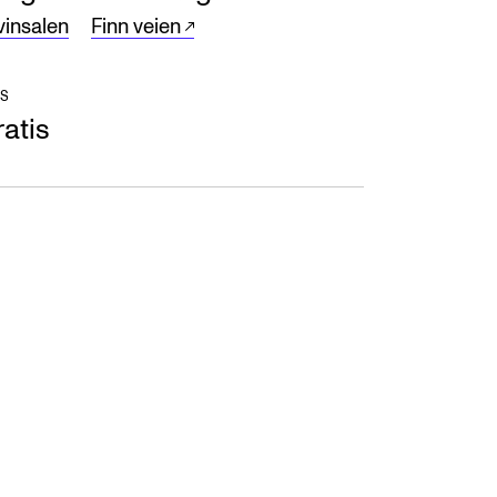
vinsalen
Finn veien
S
atis