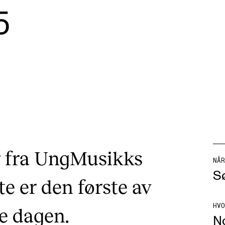
5
AKTUELT
I
Arrangementer og konserter
Om
Nyheter og historier
Ko
Ledige stillinger
Fi
r fra UngMusikks
Fo
NÅR
Sø
e er den første av
HVO
e dagen.
N