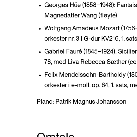
Georges Hüe (1858–1948): Fantaisi
Magnedatter Wang (fløyte)
Wolfgang Amadeus Mozart (1756–17
orkester nr. 3 i G-dur KV216, 1. s
Gabriel Fauré (1845–1924): Sicilien
78, med Liva Rebecca Sæther (cel
Felix Mendelssohn-Bartholdy (1809
orkester i e-moll. op. 64, 1. sats,
Piano: Patrik Magnus Johansson