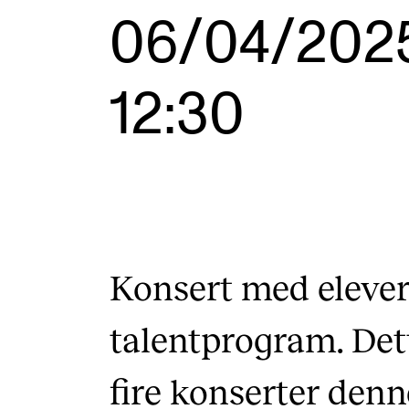
Etterutdanning og kurs
06/04/202
Talentutvikling
12:30
INTERNASJONALT
Utveksling
Internasjonal strategi
Samarbeidsprosjekter
Konsert med eleve
Nettverk
talentprogram. Dett
IN.TUNE
fire konserter denn