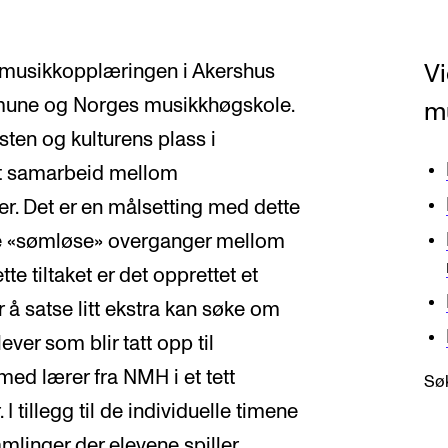
Vi
musikkopplæringen i Akershus
mune og Norges musikkhøgskole.
m
sten og kulturens plass i
et samarbeid mellom
er. Det er en målsetting med dette
ve «sømløse» overganger mellom
e tiltaket er det opprettet et
å satse litt ekstra kan søke om
er som blir tatt opp til
ed lærer fra NMH i et tett
Søk
 tillegg til de individuelle timene
mlinger der elevene spiller