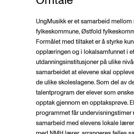
Omtale
UngMusikk er et samarbeid mellom 
fylkeskommune, Østfold fylkeskom
Formålet med tiltaket er å styrke kun
opplæringen og i lokalsamfunnet i 
utdanningsinstitusjoner på ulike nivå
samarbeidet at elevene skal opple
de ulike skoleslagene. Som del av dett
talentprogram der elever som ønsker 
opptak gjennom en opptaksprøve. Elev
programmet får undervisningstimer m
samarbeid med elevens lokale lærer. I
med NMH lærer, arrangeres felles sa