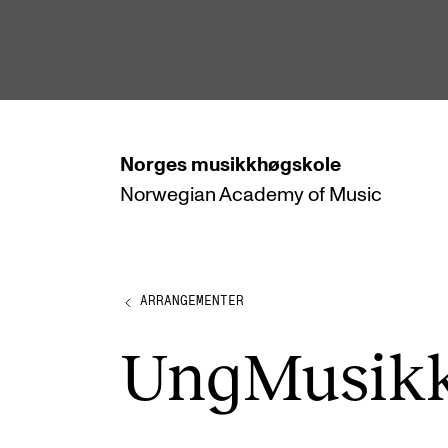
hjem
Norges
musikkhøgskole
Norwegian Academy
of Music
STUDIER
Alle studier
Bachelor
ARRANGEMENTER
Master
UngMusikk
Doktorgrad
Årsstudium og videreutdanning