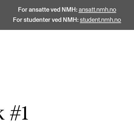
For ansatte ved NMH:
ansatt.nmh.no
For studenter ved NMH:
student.nmh.no
STUDENTLIV
F
Søknad og opptak
C
Biblioteket
C
Fagmiljøer
No
 #1
Salane våre
Pr
Studentutvalet SUT (student.nmh.no)
Pu