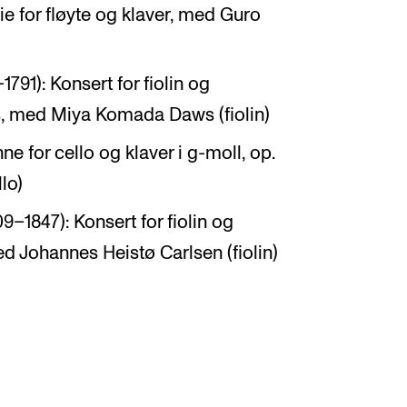
e for fløyte og klaver, med Guro
91): Konsert for fiolin og
ats, med Miya Komada Daws (fiolin)
ne for cello og klaver i g-moll, op.
lo)
–1847): Konsert for fiolin og
 med Johannes Heistø Carlsen (fiolin)