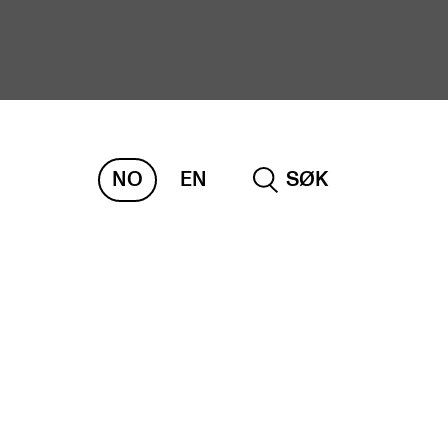
NO
EN
SØK
ORSKNING
ERM
REMAH
rdART
osjekter
blikasjoner