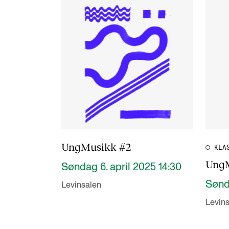
UngMusikk #2
KLA
UngM
Søndag 6. april 2025 14:30
Sønda
Levinsalen
Levin