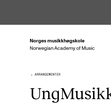
hjem
Norges
musikkhøgskole
Norwegian Academy
of Music
STUDIER
Alle studier
Bachelor
ARRANGEMENTER
Master
UngMusikk
Doktorgrad
Årsstudium og videreutdanning