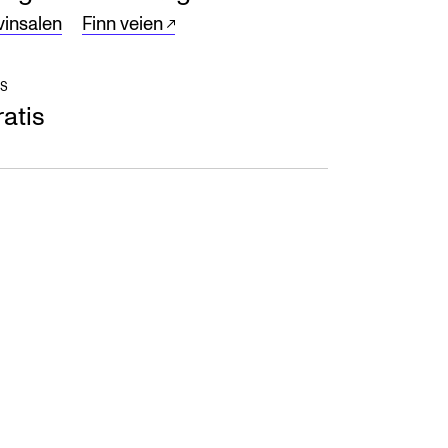
vinsalen
Finn veien
S
atis