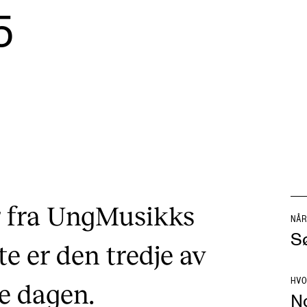
5
AKTUELT
I
Arrangementer og konserter
Om
Nyheter og historier
Ko
Ledige stillinger
Fi
r fra UngMusikks
Fo
NÅR
Sø
e er den tredje av
HVO
e dagen.
N