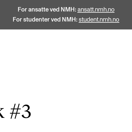
For ansatte ved NMH:
ansatt.nmh.no
For studenter ved NMH:
student.nmh.no
STUDENTLIV
F
Søknad og opptak
C
Biblioteket
C
Fagmiljøer
No
 #3
Salane våre
Pr
Studentutvalet SUT (student.nmh.no)
Pu