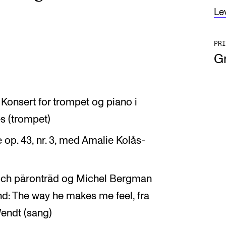
Le
PRI
Gr
 Konsert for trompet og piano i
s (trompet)
 op. 43, nr. 3, med Amalie Kolås-
 och päronträd og Michel Bergman
nd: The way he makes me feel, fra
endt (sang)