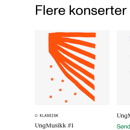
Flere konserter
UngM
KLASSISK
UngMusikk #1
Sønda