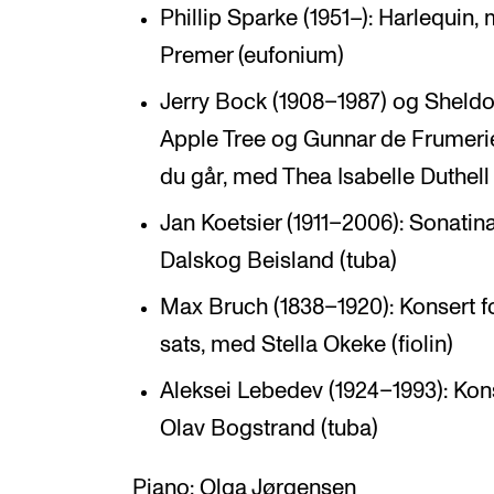
Phillip Sparke (1951–): Harlequin,
Premer (eufonium)
Jerry Bock (1908–1987) og Sheldo
Apple Tree og Gunnar de Frumerie 
du går, med Thea Isabelle Duthell
Jan Koetsier (1911–2006): Sonatina 
Dalskog Beisland (tuba)
Max Bruch (1838–1920): Konsert for f
sats, med Stella Okeke (fiolin)
Aleksei Lebedev (1924–1993): Konse
Olav Bogstrand (tuba)
Piano: Olga Jørgensen