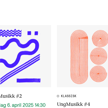
usikk #2
KLASSISK
UngMusikk #4
g 6. april 2025 14:30