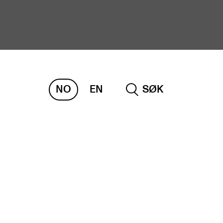
NO
EN
SØK
ORSKNING
ERM
REMAH
rdART
osjekter
blikasjoner