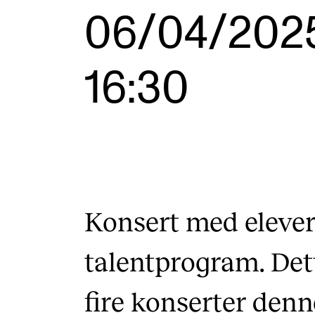
Etterutdanning og kurs
06/04/202
Talentutvikling
16:30
INTERNASJONALT
Utveksling
Internasjonal strategi
Samarbeidsprosjekter
Konsert med eleve
Nettverk
talentprogram. Dett
IN.TUNE
fire konserter denn