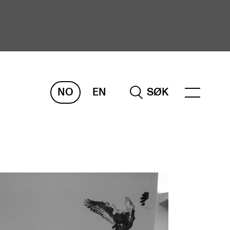
NO
EN
SØK
ORSKNING
ERM
REMAH
rdART
osjekter
blikasjoner