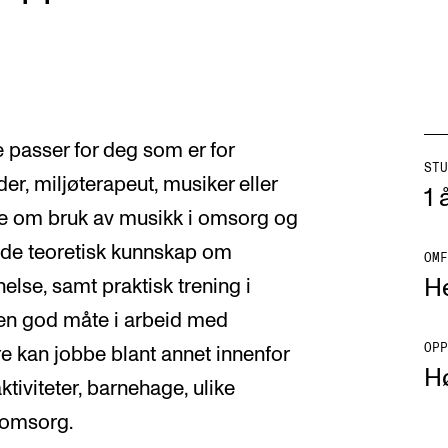
 passer for deg som er for
STU
er, miljøterapeut, musiker eller
1 
e om bruk av musikk i omsorg og
åde teoretisk kunnskap om
OMF
He
se, samt praktisk trening i
en god måte i arbeid med
OPP
 kan jobbe blant annet innenfor
H
ktiviteter, barnehage, ulike
lomsorg.