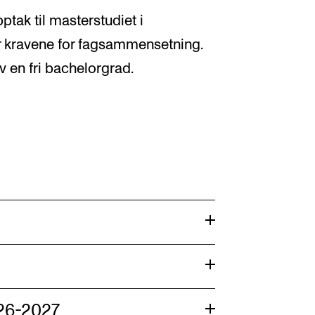
ptak til masterstudiet i
r kravene for fagsammensetning.
 en fri bachelorgrad.
026-2027