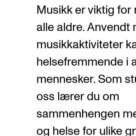
Etterutdanning og kurs
Musikk er viktig fo
Talentutvikling
alle aldre. Anvendt
musikkaktiviteter k
INTERNASJONALT
helsefremmende i 
Utveksling
Internasjonal strategi
mennesker. Som st
Samarbeidsprosjekter
oss lærer du om
Nettverk
IN.TUNE
sammenhengen me
og helse for ulike g