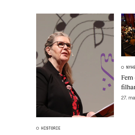
NYH
Fem 
filha
27. m
HISTORIE