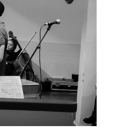
NFO
 Norges musikkhøgskole
ntakt oss
nn ansatte
r ansatte og studenter