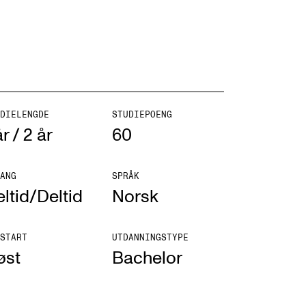
DIELENGDE
STUDIEPOENG
år / 2 år
60
ANG
SPRÅK
ltid/Deltid
Norsk
START
UTDANNINGSTYPE
øst
Bachelor