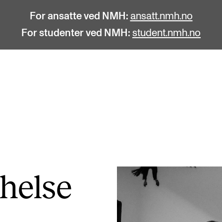
For ansatte ved NMH:
ansatt.nmh.no
For studenter ved NMH:
student.nmh.no
STUDENTLIV
F
Søknad og opptak
C
Biblioteket
C
Fagmiljøer
No
helse
Salane våre
Pr
Studentutvalet SUT (student.nmh.no)
Pu