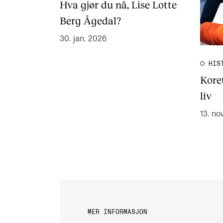
Hva gjør du nå, Lise Lotte
Berg Ågedal?
30. jan. 2026
HIS
Kore
liv
13. no
MER INFORMASJON