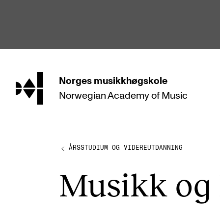
hjem
Norges
musikkhøgskole
Norwegian Academy
of Music
STUDIER
Alle studier
Bachelor
ÅRSSTUDIUM OG VIDEREUTDANNING
Master
Musikk og 
Doktorgrad
Årsstudium og videreutdanning