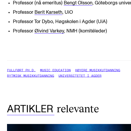
Professor (nå emeritus)
Bengt Olsson
, Göteborgs univer
Professor
Berit Karseth
, UiO
Professor Tor Dybo, Høgskolen i Agder (UiA)
Professor
Øivind Varkøy
, NMH (komitéleder)
FULLFØRT PH.D.
MUSIC EDUCATION
HØYERE MUSIKKUTDANNING
RYTMISK MUSIKKUTDANNING
UNIVERSITETET I AGDER
relevante
ARTIKLER