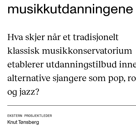
musikkutdanningene
Etterutdanning og kurs
Talentutvikling
Hva skjer når et tradisjonelt
STUDENTLIV
klassisk musikkonservatorium
Søknad og opptak
etablerer utdanningstilbud inn
Biblioteket
Fagmiljøer
alternative sjangere som pop, r
Salane våre
og jazz?
Studentutvalet SUT (student.nmh.no)
EKSTERN PROSJEKTLEDER
FORSKNING
Knut Tønsberg
CERM