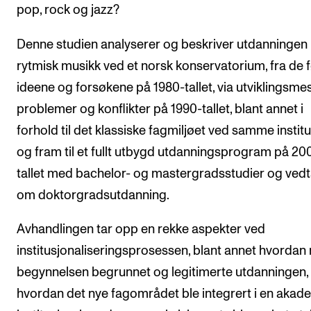
pop, rock og jazz?
Arrangementer og konserter
Denne studien analyserer og beskriver utdanningen
Nyheter og historier
rytmisk musikk ved et norsk konservatorium, fra de 
Ledige stillinger
ideene og forsøkene på 1980-tallet, via utviklingsme
problemer og konflikter på 1990-tallet, blant annet i
INFO
forhold til det klassiske fagmiljøet ved samme institu
Om Norges musikkhøgskole
og fram til et fullt utbygd utdanningsprogram på 20
Kontakt oss
tallet med bachelor- og mastergradsstudier og ved
om doktorgradsutdanning.
Finn ansatte
For ansatte og studenter
Avhandlingen tar opp en rekke aspekter ved
institusjonaliseringsprosessen, blant annet hvordan
begynnelsen begrunnet og legitimerte utdanningen,
hvordan det nye fagområdet ble integrert i en akad