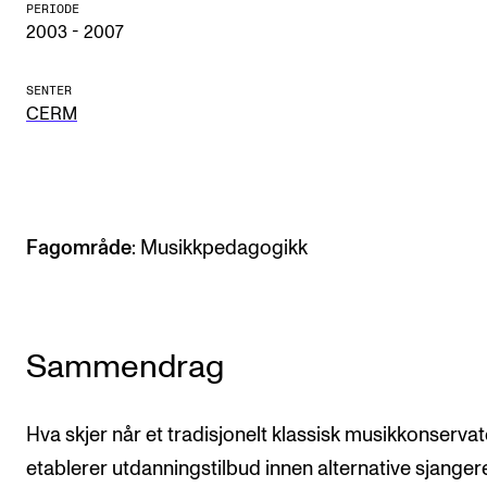
CREMAH
PERIODE
2003 - 2007
NordART
Prosjekter
SENTER
CERM
Publikasjoner
INTERNASJONALT
Utveksling
Fagområde
: Musikkpedagogikk
Internasjonal strategi
Samarbeidsprosjekter
Sammendrag
Nettverk
IN.TUNE
Hva skjer når et tradisjonelt klassisk musikkonserva
etablerer utdanningstilbud innen alternative sjange
AKTUELT