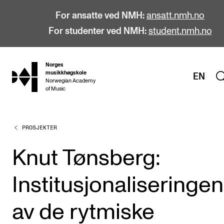
For ansatte ved NMH:
ansatt.nmh.no
For studenter ved NMH:
student.nmh.no
Norges
hjem
musikkhøgskole
EN
Norwegian Academy
of Music
PROSJEKTER
STUDIER
Alle studier
Knut Tønsberg:
Bachelor
Institusjonaliseringen
Master
Doktorgrad
av de rytmiske
Årsstudium og videreutdanning