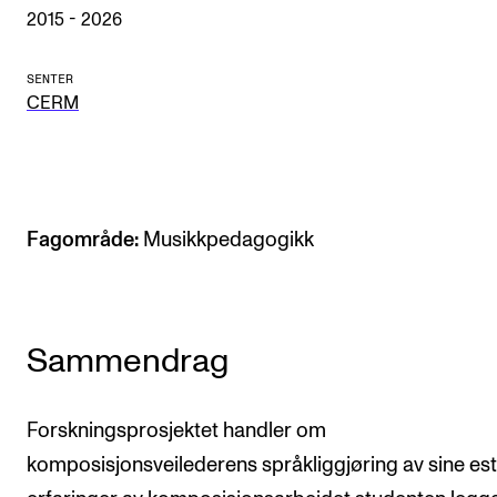
2015 - 2026
Arrangementer og konserter
Nyheter og historier
SENTER
CERM
Ledige stillinger
INFO
Om Norges musikkhøgskole
Fagområde:
Musikkpedagogikk
Kontakt oss
Finn ansatte
For ansatte og studenter
Sammendrag
Forskningsprosjektet handler om
komposisjonsveilederens språkliggjøring av sine est