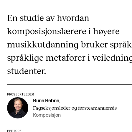
CREMAH
NordART
En studie av hvordan
Prosjekter
komposisjonslærere i høyere
Publikasjoner
musikkutdanning bruker språk
språklige metaforer i veilednin
INTERNASJONALT
Utveksling
studenter.
Internasjonal strategi
Samarbeidsprosjekter
PROSJEKTLEDER
Nettverk
Rune Rebne
,
Fagseksjonsleder og førsteamanuensis
IN.TUNE
Komposisjon
AKTUELT
PERIODE