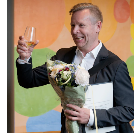
Etterutdanning og kurs
Talentutvikling
STUDENTLIV
Søknad og opptak
Biblioteket
Fagmiljøer
Salane våre
Studentutvalet SUT (student.nmh.no)
FORSKNING
CERM