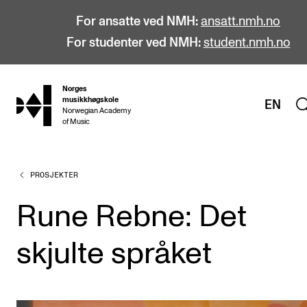
For ansatte ved NMH:
ansatt.nmh.no
For studenter ved NMH:
student.nmh.no
Norges
hjem
musikkhøgskole
EN
Norwegian Academy
of Music
PROSJEKTER
STUDIER
Alle studier
Rune Rebne: Det
Bachelor
skjulte språket
Master
Doktorgrad
Årsstudium og videreutdanning