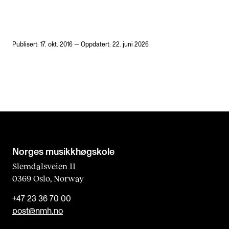
Publisert: 17. okt. 2016 — Oppdatert: 22. juni 2026
Norges musikk­høgskole
Slemdalsveien 11
0369 Oslo, Norway
+47 23 36 70 00
post@nmh.no