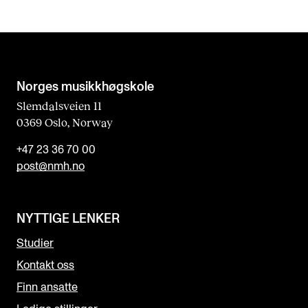
Norges musikk­høgskole
Slemdalsveien 11
0369 Oslo, Norway
+47 23 36 70 00
post@nmh.no
NYTTIGE LENKER
Studier
Kontakt oss
Finn ansatte