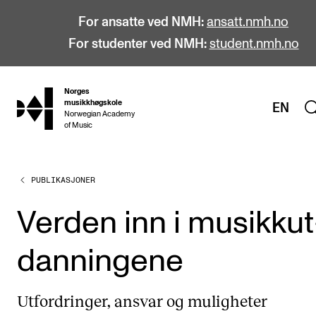
For ansatte ved NMH:
ansatt.nmh.no
For studenter ved NMH:
student.nmh.no
Norges
hjem
musikkhøgskole
EN
Norwegian Academy
of Music
PUBLIKASJONER
STUDIER
Alle studier
Ver­den inn i musikk­ut
Bachelor
dan­nin­ge­ne
Master
Doktorgrad
Utford­rin­ger, ansvar og mulig­he­ter
Årsstudium og videreutdanning