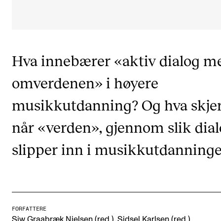
CREMAH
NordART
Prosjekter
Hva innebærer «aktiv dialog m
Publikasjoner
omverdenen» i høyere
INTERNASJONALT
musikkutdanning? Og hva skje
Utveksling
når «verden», gjennom slik dial
Internasjonal strategi
slipper inn i musikkutdanning
Samarbeidsprosjekter
Nettverk
IN.TUNE
FORFATTERE
AKTUELT
,
Siw Graabræk Nielsen (red.)
Sidsel Karlsen (red.)