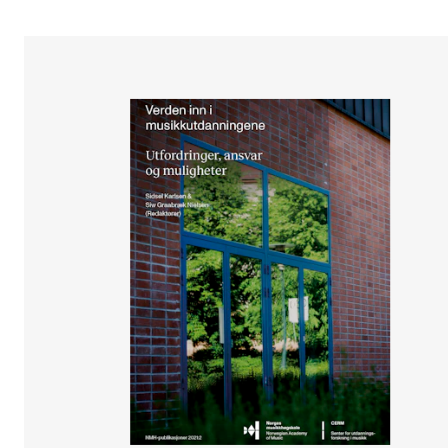
Etterutdanning og kurs
Talentutvikling
STUDENTLIV
Søknad og opptak
Biblioteket
Fagmiljøer
Salane våre
Studentutvalet SUT (student.nmh.no)
FORSKNING
CERM