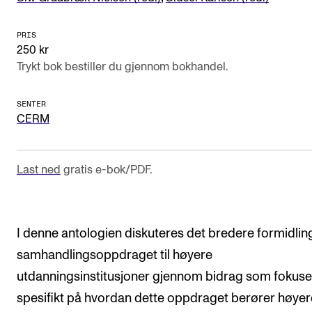
Arrangementer og konserter
PRIS
Nyheter og historier
250 kr
Trykt bok bestiller du gjennom bokhandel.
Ledige stillinger
SENTER
INFO
CERM
Om Norges musikkhøgskole
Kontakt oss
Last ned
gratis e-bok/PDF.
Finn ansatte
For ansatte og studenter
I denne antologien diskuteres det bredere formidlin
samhandlingsoppdraget til høyere
utdanningsinstitusjoner gjennom bidrag som fokuse
spesifikt på hvordan dette oppdraget berører høyer