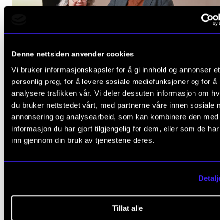
Denne nettsiden anvender cookies
Vi bruker informasjonskapsler for å gi innhold og annonser et
personlig preg, for å levere sosiale mediefunksjoner og for å
analysere trafikken vår. Vi deler dessuten informasjon om h
du bruker nettstedet vårt, med partnerne våre innen sosiale 
annonsering og analysearbeid, som kan kombinere den med
NYHET
informasjon du har gjort tilgjengelig for dem, eller som de ha
– Musikken er ikkje eit tillegg til kyrkja, musikken e
inn gjennom din bruk av tjenestene deres.
kyrkja
21. nov. 2024
Detalj
Tillat alle