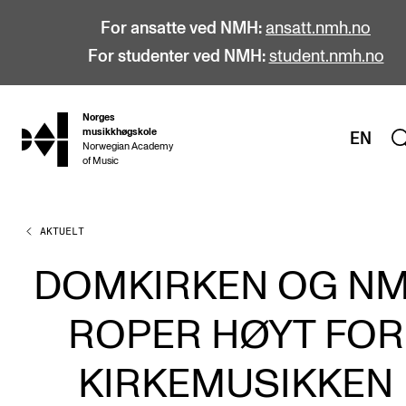
For ansatte ved NMH:
ansatt.nmh.no
For studenter ved NMH:
student.nmh.no
Norges
hjem
musikkhøgskole
EN
Norwegian Academy
of Music
AKTUELT
STUDIER
Alle studier
DOMKIRKEN OG N
Bachelor
ROPER HØYT FOR
Master
Doktorgrad
KIRKEMUSIKKEN
Årsstudium og videreutdanning