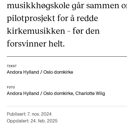
musikkhøgskole går sammen 
CREMAH
NordART
pilotprosjekt for å redde
Prosjekter
kirkemusikken – før den
Publikasjoner
forsvinner helt.
INTERNASJONALT
Utveksling
TEKST
Andora Hylland / Oslo domkirke
Internasjonal strategi
Samarbeidsprosjekter
FOTO
Andora Hylland / Oslo domkirke, Charlotte Wiig
Nettverk
IN.TUNE
Publisert: 7. nov. 2024
Oppdatert: 24. feb. 2025
AKTUELT