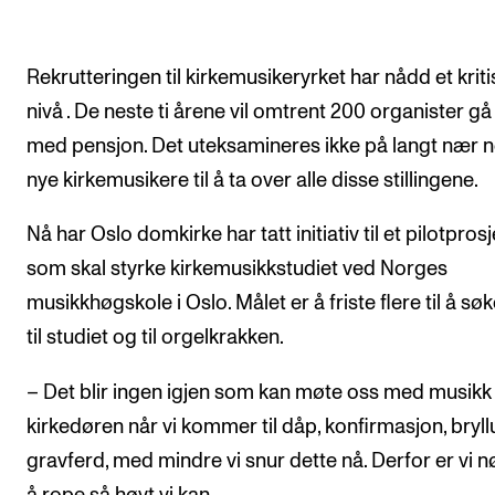
Arrangementer og konserter
Nyheter og historier
Rekrutteringen til kirkemusikeryrket har nådd et kriti
nivå . De neste ti årene vil omtrent 200 organister gå
Ledige stillinger
med pensjon. Det uteksamineres ikke på langt nær 
nye kirkemusikere til å ta over alle disse stillingene.
INFO
Om Norges musikkhøgskole
Nå har Oslo domkirke har tatt initiativ til et pilotprosj
som skal styrke kirkemusikkstudiet ved Norges
Kontakt oss
musikkhøgskole i Oslo. Målet er å friste flere til å sø
Finn ansatte
til studiet og til orgelkrakken.
For ansatte og studenter
– Det blir ingen igjen som kan møte oss med musikk 
kirkedøren når vi kommer til dåp, konfirmasjon, bryl
gravferd, med mindre vi snur dette nå. Derfor er vi nø