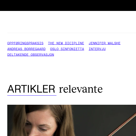
OPPFØRINGSPRAKSIS
THE NEW DICIPLINE
JENNIFER WALSHE
ANDREAS BORREGAARD
OSLO SINFONIETTA
INTERVJU
DELTAKENDE OBSERVASJON
relevante
ARTIKLER