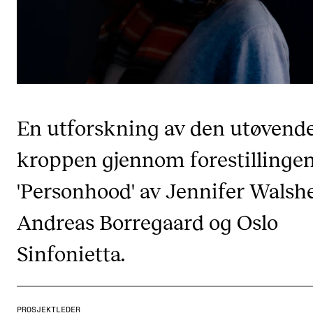
CREMAH
NordART
Prosjekter
Publikasjoner
En utforskning av den utøvend
INTERNASJONALT
kroppen gjennom forestillinge
Utveksling
Internasjonal strategi
'Personhood' av Jennifer Walshe
Samarbeidsprosjekter
Andreas Borregaard og Oslo
Nettverk
Sinfonietta.
IN.TUNE
AKTUELT
PROSJEKTLEDER