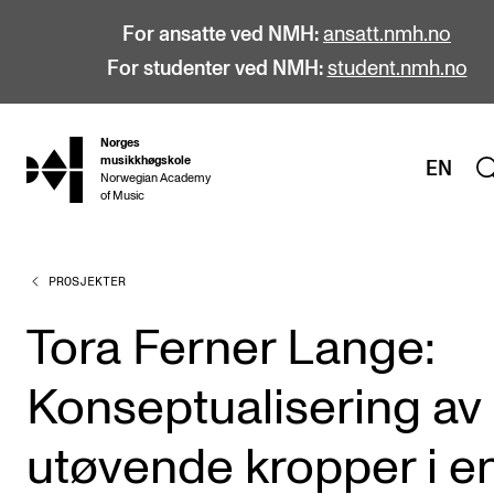
For ansatte ved NMH:
ansatt.nmh.no
For studenter ved NMH:
student.nmh.no
Norges
hjem
musikkhøgskole
EN
Norwegian Academy
of Music
PROSJEKTER
STUDIER
Alle studier
Tora Ferner Lange:
Bachelor
Konseptualisering av
Master
Doktorgrad
utøvende kropper i e
Årsstudium og videreutdanning