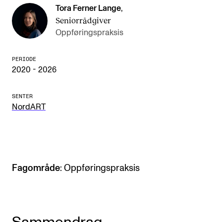
Tora Ferner Lange
,
Arrangementer og konserter
Seniorrådgiver
Nyheter og historier
Oppføringspraksis
Ledige stillinger
PERIODE
2020 - 2026
INFO
SENTER
Om Norges musikkhøgskole
NordART
Kontakt oss
Finn ansatte
For ansatte og studenter
Fagområde
: Oppføringspraksis