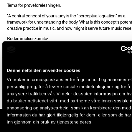
Tema for prøveforelesningen:
"A central concept of your study is the "perceptual equation" as a
framework for understanding the body. What is this concept’s potenti
creative practice in music, and how might it serve future music res
Bedømmelseskomite:
Professor
Sidsel Karlsen
, NMH (komitéleder)
Dr
Anna Pakes
, University of Roehampton
Dr
Joseph Browning
, Universiy of London
Denne nettsiden anvender cookies
Vi bruker informasjonskapsler for å gi innhold og annonser et
Disputasleder: Rektor Astrid Kvalbein
personlig preg, for å levere sosiale mediefunksjoner og for å
analysere trafikken vår. Vi deler dessuten informasjon om h
du bruker nettstedet vårt, med partnerne våre innen sosiale 
annonsering og analysearbeid, som kan kombinere den med
informasjon du har gjort tilgjengelig for dem, eller som de ha
inn gjennom din bruk av tjenestene deres.