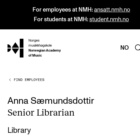
For employees at NMH:
ansatt.nmh.no
For students at NMH:
student.nmh.no
Norges
hjem
musikkhøgskole
NO
Norwegian Academy
of Music
FIND EMPLOYEES
PROGRAMMES
All Programmes and Courses
Anna Sæmundsdottir
Undergraduate Programmes
Seni­or Lib­rar­i­an
Graduate Programmes
Doctoral Studies
Library
Continuing Studies