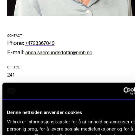
Publications
INTERNATIONAL
Collaboration
CONTACT
Phone:
+4723367049
Networks
E-mail:
anna.saemundsdottir@nmh.no
International Activities
IN.TUNE
OFFICE
241
INFO
Contact Us
Foto: Charlotte Wiig
About the Academy
Denne nettsiden anvender cookies
Vi bruker informasjonskapsler for å gi innhold og annonser et
Find Employees
personlig preg, for å levere sosiale mediefunksjoner og for å
For Students and Employees