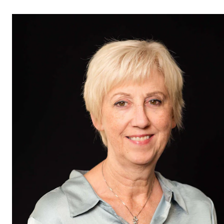
STUDY
Admissions
Exchange Programmes
The Library
Departments and Disciplines
RESEARCH
CERM
CREMAH
NordART
Projects