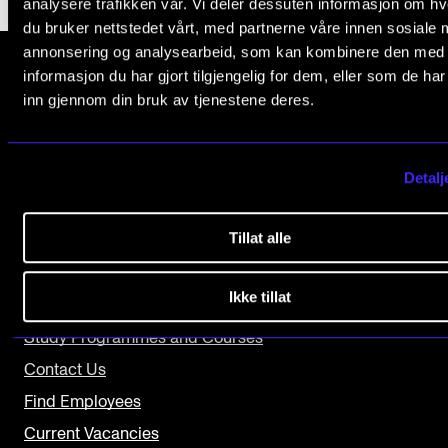
analysere trafikken vår. Vi deler dessuten informasjon om h
du bruker nettstedet vårt, med partnerne våre innen sosiale 
The Student Committee (SUT) (student.nmh.no)
annonsering og analysearbeid, som kan kombinere den med
informasjon du har gjort tilgjengelig for dem, eller som de ha
NEWS
inn gjennom din bruk av tjenestene deres.
The Norwegian Academy of Music
News and Stories
Slemdalsveien 11
0369 Oslo, Norway
Events and concerts
Detalj
+47 23 36 70 00
Current Vacancies
post@nmh.no
Tillat alle
Ikke tillat
USEFUL PAGES
Study Programmes and Courses
Contact Us
Find Employees
Current Vacancies