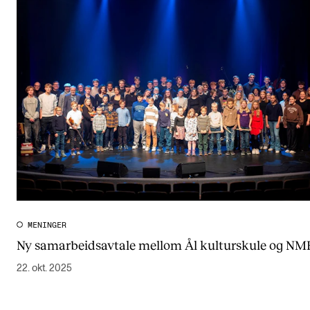
MENINGER
Ny samarbeidsavtale mellom Ål kulturskule og NM
22. okt. 2025