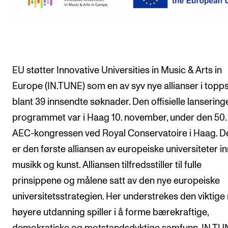
Arrangementer og konserter
Nyheter og historier
Ledige stillinger
EU støtter Innovative Universities in Music & Arts in
Europe (IN.TUNE) som en av syv nye allianser i toppsj
INFO
blant 39 innsendte søknader. Den offisielle lansering
Om Norges musikkhøgskole
programmet var i Haag 10. november, under den 50. 
Kontakt oss
AEC-kongressen ved Royal Conservatoire i Haag. D
Finn ansatte
er den første alliansen av europeiske universiteter i
For ansatte og studenter
musikk og kunst. Alliansen tilfredsstiller til fulle
prinsippene og målene satt av den nye europeiske
universitetsstrategien. Her understrekes den viktige 
høyere utdanning spiller i å forme bærekraftige,