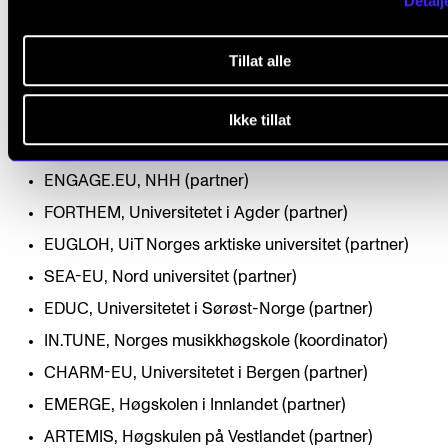
Detalj
Det er ni høyere utdanningsinstitusjoner i Norge som deltar i det eu
universitetsinitiativet i følge
Direktoratet for høyere utdanning (hkdir.
Tillat alle
ECUI, Universitetet i Stavanger (partner)
Circle U, Universitetet i Oslo (koordinator)
Ikke tillat
ENHANCE, NTNU (partner)
ENGAGE.EU, NHH (partner)
FORTHEM, Universitetet i Agder (partner)
EUGLOH, UiT Norges arktiske universitet (partner)
SEA-EU, Nord universitet (partner)
EDUC, Universitetet i Sørøst-Norge (partner)
IN.TUNE, Norges musikkhøgskole (koordinator)
CHARM-EU, Universitetet i Bergen (partner)
EMERGE, Høgskolen i Innlandet (partner)
ARTEMIS, Høgskulen på Vestlandet (partner)