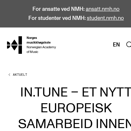
For ansatte ved NMH:
ansatt.nmh.no
For studenter ved NMH:
student.nmh.no
Norges
hjem
musikkhøgskole
EN
Norwegian Academy
of Music
AKTUELT
STUDIER
Alle studier
IN.TUNE – ET NYT
Bachelor
EUROPEISK
Master
Doktorgrad
SAMARBEID INNE
Årsstudium og videreutdanning