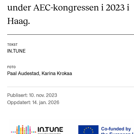
CREMAH
under AEC-kongressen i 2023 i
NordART
Haag.
Prosjekter
Publikasjoner
TEKST
IN.TUNE
INTERNASJONALT
Utveksling
FOTO
Paal Audestad, Karina Krokaa
Internasjonal strategi
Samarbeidsprosjekter
Publisert: 10. nov. 2023
Nettverk
Oppdatert: 14. jan. 2026
IN.TUNE
AKTUELT