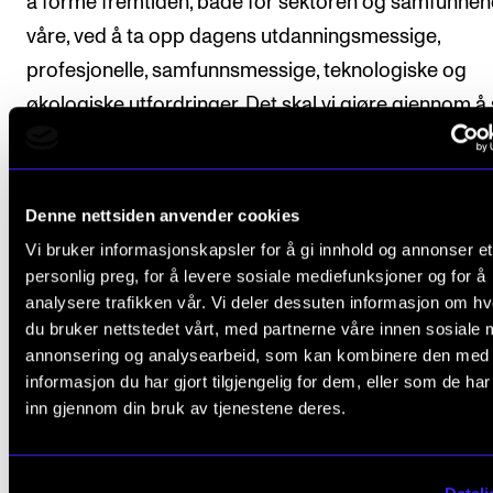
å forme fremtiden, både for sektoren og samfunnen
våre, ved å ta opp dagens utdanningsmessige,
profesjonelle, samfunnsmessige, teknologiske og
økologiske utfordringer. Det skal vi gjøre gjennom å
et fremtidsrettet institusjonelt miljø og ved å gi stud
og ansatte mulighet til å håndtere disse utfordringen
sitt kreative arbeid. De kommende månedene vil
Denne nettsiden anvender cookies
partnerinstitusjonene jobbe med de første konturen
Vi bruker informasjonskapsler for å gi innhold og annonser et
rammeverket rundt kjerneområdene. Hver ledende
personlig preg, for å levere sosiale mediefunksjoner og for å
analysere trafikken vår. Vi deler dessuten informasjon om h
institusjon vil holde involverte og interesserte parter
du bruker nettstedet vårt, med partnerne våre innen sosiale 
oppdatert via
jevnlige publikasjoner på IN.TUNEs net
annonsering og analysearbeid, som kan kombinere den med
(intune-alliance.eu)
informasjon du har gjort tilgjengelig for dem, eller som de ha
inn gjennom din bruk av tjenestene deres.
Europeiske universitetsallianser i Norge