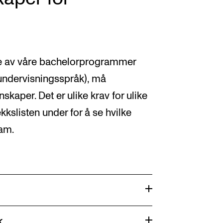
ste av våre bachelorprogrammer
undervisningsspråk), må
kaper. Det er ulike krav for ulike
kkslisten under for å se hvilke
ram.
k