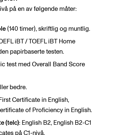
vå på en av følgende måter:
le
(140 timer), skriftlig og muntlig.
OEFL iBT / TOEFL iBT Home
den papirbaserte testen.
c test med Overall Band Score
ler bedre.
rst Certificate in English,
rtificate of Proficiency in English.
 (telc)
: English B2, English B2-C1
ficates på C1-nivå.