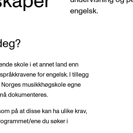
skaper
engelsk.
 deg?
AKTUELT
I
Arrangementer og konserter
Om
ende skole i et annet land enn
Nyheter og historier
Ko
råkkravene for engelsk. I tillegg
Ledige stillinger
Fi
d Norges musikkhøgskole egne
 må dokumenteres.
Fo
om på at disse kan ha ulike krav,
programmet/ene du søker i