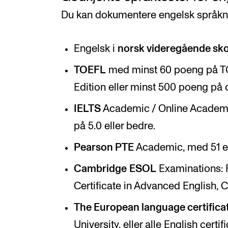
Du kan dokumentere engelsk språkni
Engelsk i
norsk videregående sko
TOEFL
med minst 60 poeng på T
Edition eller minst 500 poeng på 
IELTS
Academic / Online Academi
på 5.0 eller bedre.
Pearson PTE
Academic, med 51 el
Cambridge
ESOL
Examinations: Fi
Certificate in Advanced English, Ce
The European language certificate
University, eller alle English certi