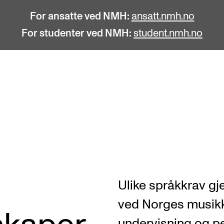
For ansatte ved NMH:
ansatt.nmh.no
For studenter ved NMH:
student.nmh.no
STUDENTLIV
F
Søknad og opptak
C
Biblioteket
C
Fagmiljøer
No
Ulike språkkrav gje
Salane våre
Pr
ved Norges musik
Studentutvalet SUT (student.nmh.no)
Pu
undervisning og pe