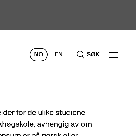
NO
EN
SØK
ORSKNING
ERM
REMAH
rdART
lder for de ulike studiene
osjekter
khøgskole, avhengig av om
blikasjoner
nsum er på norsk eller