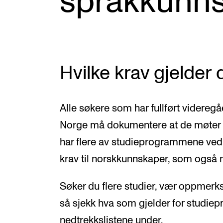
språkkunn
Etterutdanning og kurs
Talentutvikling
Hvilke krav gjelder
INTERNASJONALT
Utveksling
Alle søkere som har fullført videregå
Internasjonal strategi
Norge må dokumentere at de møter sp
Samarbeidsprosjekter
har flere av studieprogrammene ve
Nettverk
krav til norskkunnskaper, som også
IN.TUNE
Søker du flere studier, vær oppmerks
så sjekk hva som gjelder for studie
nedtrekkslistene under.