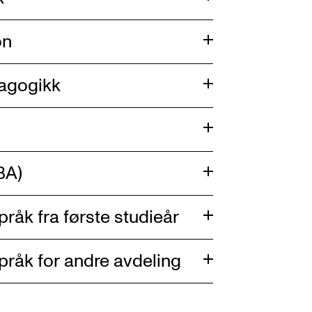
on
dagogikk
BA)
åk fra første studieår
råk for andre avdeling