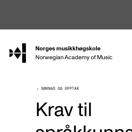
hjem
Norges
musikkhøgskole
Norwegian Academy
of Music
STUDIER
Alle studier
Bachelor
SØKNAD OG OPPTAK
Master
Krav til
Doktorgrad
Årsstudium og videreutdanning