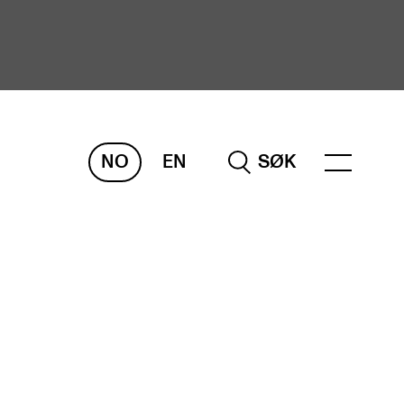
NO
EN
SØK
ORSKNING
ERM
REMAH
rdART
osjekter
blikasjoner