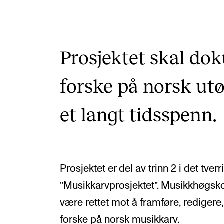
Etterutdanning og kurs
Talentutvikling
Prosjektet skal do
INTERNASJONALT
forske på norsk utø
Utveksling
et langt tidsspenn.
Internasjonal strategi
Samarbeidsprosjekter
Nettverk
Prosjektet er del av trinn 2 i det tve
IN.TUNE
”Musikkarvprosjektet”. Musikkhøgskol
være rettet mot å framføre, redigere, 
forske på norsk musikkarv.