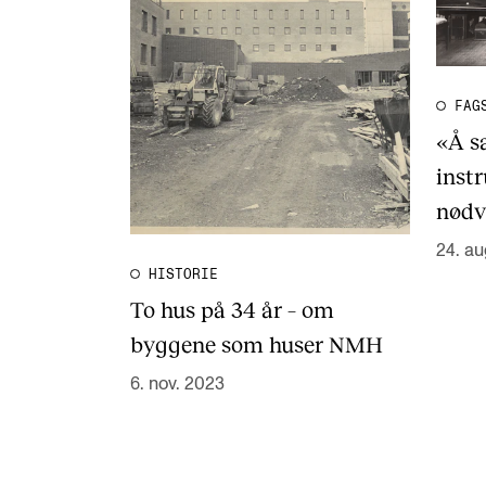
FAG
«Å s
instr
nødv
24. au
HISTORIE
To hus på 34 år – om
byggene som huser NMH
6. nov. 2023