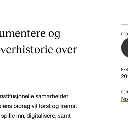
kumentere og
PRO
AKTUELT
I
verhistorie over
Arrangementer og konserter
Om
Nyheter og historier
Ko
PER
20
Ledige stillinger
Fi
Fo
SEN
rrinstitusjonelle samarbeidet
No
ens bidrag vil først og fremst
spille inn, digitalisere, samt