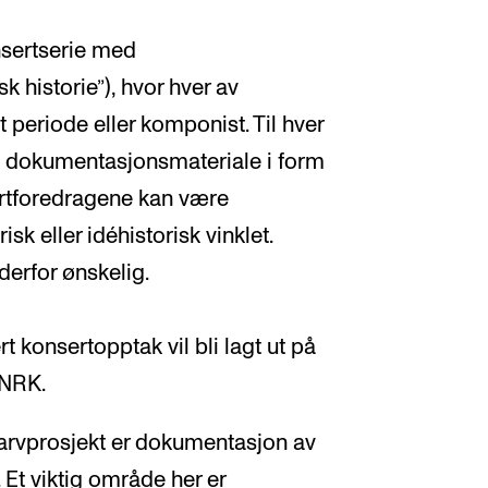
onsertserie med
 historie”), hvor hver av
 periode eller komponist. Til hver
ldig dokumentasjonsmateriale i form
sertforedragene kan være
sk eller idéhistorisk vinklet.
erfor ønskelig.
ert konsertopptak vil bli lagt ut på
 NRK.
arvprosjekt er dokumentasjon av
 Et viktig område her er