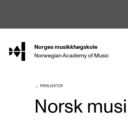
hjem
Norges
musikkhøgskole
Norwegian Academy
of Music
STUDIER
Alle studier
Bachelor
PROSJEKTER
Master
Norsk musi
Doktorgrad
Årsstudium og videreutdanning