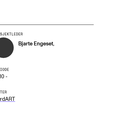
SJEKTLEDER
Bjarte Engeset
,
NFO
 Norges musikkhøgskole
ntakt oss
IODE
10 -
nn ansatte
r ansatte og studenter
TER
rdART