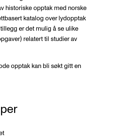
g av historiske opptak med norske
nettbasert katalog over lydopptak
 tillegg er det mulig å se ulike
aver) relatert til studier av
ode opptak kan bli søkt gitt en
pper
et