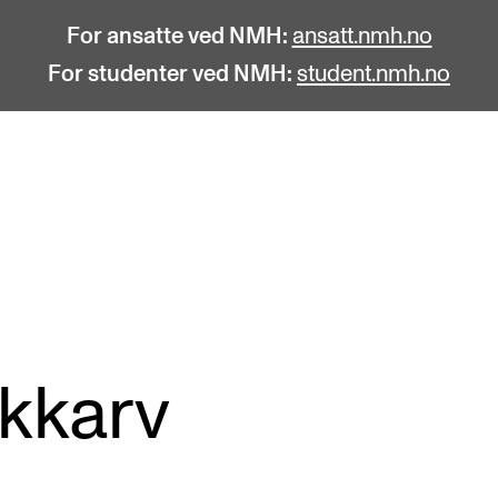
For ansatte ved NMH:
ansatt.nmh.no
For studenter ved NMH:
student.nmh.no
STUDENTLIV
F
Søknad og opptak
C
Biblioteket
C
Fagmiljøer
No
kkarv
Salane våre
Pr
Studentutvalet SUT (student.nmh.no)
Pu