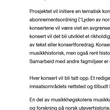
Prosjektet vil initiere en tematisk k
abonnementsordning (”Lyden av norsk
konsertene vil være viet en avgrenset
konsert vil det bli utviklet et rikho
av tekst eller konsertforedrag. Kon
musikkhistorisk, men også rent histori
Samarbeid med andre fagmiljøer er d
Hver konsert vil bli tatt opp. Et redig
innsatsområdets nettsted og tilbudt
En del av musikkhøgskolens musikk
og forskning på norsk utøverhistorie.