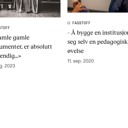
FAGSTOFF
STOFF
– Å bygge en institusjon
amle gamle
seg selv en pedagogisk
umenter, er absolutt
øvelse
endig…»
11. sep. 2020
g. 2023