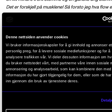
Det er forskjell på musklene! Så forsto jeg hva flow e
luften som passerer stemmebåndene og at dette er 
for klangen. Jeg så liksom klangen…"
(student)
Studentene har gjennom prosjektet fått en større
Denne nettsiden anvender cookies
forståelse for stemmen som instrument. Metaforbr
Vi bruker informasjonskapsler for å gi innhold og annonser et
er byttet ut med navn på muskler og det lærer og
personlig preg, for å levere sosiale mediefunksjoner og for å
analysere trafikken vår. Vi deler dessuten informasjon om h
studenter faktisk så og opplevde sammen på Lab-
du bruker nettstedet vårt, med partnerne våre innen sosiale 
på Haukeland sykehus. Ideen er at videomaterialet 
annonsering og analysearbeid, som kan kombinere den med
erfaringene fra dette prosjektet kan deles med
informasjon du har gjort tilgjengelig for dem, eller som de ha
inn gjennom din bruk av tjenestene deres.
sanglærere i høyere musikkutdanning, og være et ve
for å oppnå en felles forståelse mellom sanglærer o
student.
Detalj