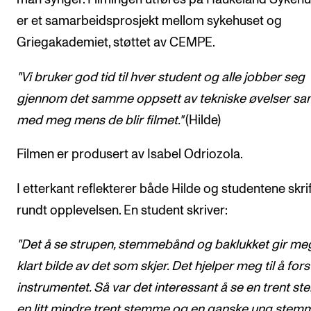
Arrangementer og konserter
er et samarbeidsprosjekt mellom sykehuset og
Griegakademiet, støttet av CEMPE.
Nyheter og historier
Ledige stillinger
"Vi bruker god tid til hver student og alle jobber seg
gjennom det samme oppsett av tekniske øvelser s
INFO
med meg mens de blir filmet."
(Hilde)
Om Norges musikkhøgskole
Filmen er produsert av Isabel Odriozola.
Kontakt oss
I etterkant reflekterer både Hilde og studentene skrif
Finn ansatte
rundt opplevelsen. En student skriver:
For ansatte og studenter
"Det å se strupen, stemmebånd og baklukket gir me
klart bilde av det som skjer. Det hjelper meg til å fors
instrumentet. Så var det interessant å se en trent s
en litt mindre trent stemme og en ganske ung stem