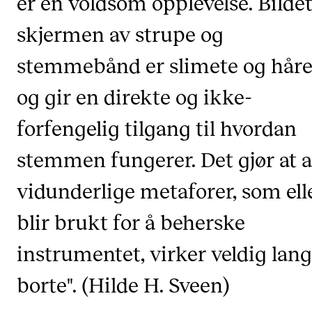
er en voldsom opplevelse. Bilde
Etterutdanning og kurs
skjermen av strupe og
Talentutvikling
stemmebånd er slimete og håre
og gir en direkte og ikke-
STUDENTLIV
Søknad og opptak
forfengelig tilgang til hvordan
Biblioteket
stemmen fungerer. Det gjør at a
Fagmiljøer
vidunderlige metaforer, som ell
Salane våre
blir brukt for å beherske
Studentutvalet SUT (student.nmh.no)
instrumentet, virker veldig lang
FORSKNING
borte". (Hilde H. Sveen)
CERM