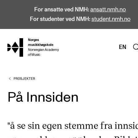
For ansatte ved NMH:
ansatt.nmh.no
For studenter ved NMH:
student.nmh.no
Norges
hjem
musikkhøgskole
EN
Norwegian Academy
of Music
PROSJEKTER
STUDIER
Alle studier
På Innsiden
Bachelor
Master
"å se sin egen stemme fra innsi
Doktorgrad
Årsstudium og videreutdanning