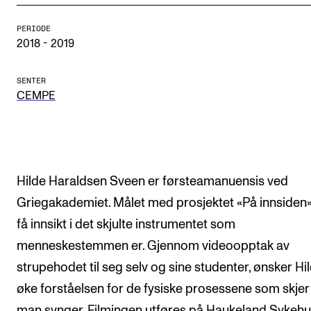
CREMAH
PERIODE
NordART
2018 - 2019
Prosjekter
Publikasjoner
SENTER
CEMPE
INTERNASJONALT
Utveksling
Hilde Haraldsen Sveen er førsteamanuensis ved
Internasjonal strategi
Griegakademiet. Målet med prosjektet «På innsiden»
Samarbeidsprosjekter
få innsikt i det skjulte instrumentet som
Nettverk
menneskestemmen er. Gjennom videoopptak av
IN.TUNE
strupehodet til seg selv og sine studenter, ønsker Hi
øke forståelsen for de fysiske prosessene som skjer
AKTUELT
man synger. Filmingen utføres på Haukeland Sykeh