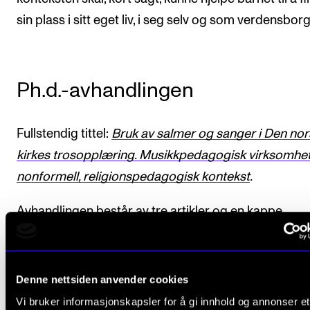
sin plass i sitt eget liv, i seg selv og som verdensborg
Ph.d.-avhandlingen
Fullstendig tittel:
Bruk av salmer og sanger i Den no
kirkes trosopplæring. Musikkpedagogisk virksomhet
nonformell, religionspedagogisk kontekst
.
Avhandlingen består av tre artikler og en kappe.
Avhandlingen kan bestilles fra NMH (klikk på lenke o
Avhandlingen er også digitalt tilgjengelig i Norsk
Denne nettsiden anvender cookies
vitenarkiv (NVA).
Vi bruker informasjonskapsler for å gi innhold og annonser et