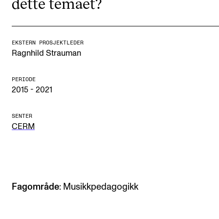
dette temaet?
Arrangementer og konserter
Nyheter og historier
EKSTERN PROSJEKTLEDER
Ledige stillinger
Ragnhild Strauman
PERIODE
INFO
2015 - 2021
Om Norges musikkhøgskole
SENTER
Kontakt oss
CERM
Finn ansatte
For ansatte og studenter
Fagområde
: Musikkpedagogikk