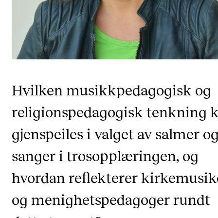
CREMAH
NordART
Prosjekter
Publikasjoner
Hvilken musikkpedagogisk og
INTERNASJONALT
religionspedagogisk tenkning 
Utveksling
Internasjonal strategi
gjenspeiles i valget av salmer o
Samarbeidsprosjekter
sanger i trosopplæringen, og
Nettverk
hvordan reflekterer kirkemusik
IN.TUNE
og menighetspedagoger rundt
AKTUELT