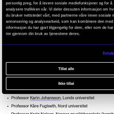
personlig preg, for å levere sosiale mediefunksjoner og for å
Avhandlingsspråket er norsk.
analysere trafikken vår. Vi deler dessuten informasjon om h
du bruker nettstedet vårt, med partnerne våre innen sosiale 
annonsering og analysearbeid, som kan kombinere den med
Fullført ph.d.-program.
informasjon du har gjort tilgjengelig for dem, eller som de ha
Disputas: 9. september 2021 i Levinsalen/strømming.
inn gjennom din bruk av tjenestene deres.
Finansiering:
VID vitenskapelig høgskole
Veiledere: Professor
Øivind Varkøy
og førsteamanuensi
Detalj
Bernd Krupka
Oppgitt tema for prøveforelesningen:
Tillat alle
Narrativ pedagogikk og korarbeid: om bibelske fortellinger i salmer 
sanger som element i "salming".
Ikke tillat
Bedømmelseskomité:
Professor
Karin Johansson
, Lunds universitet
Professor Kåre Fuglseth, Nord universitet