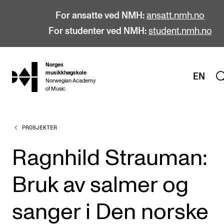
For ansatte ved NMH:
ansatt.nmh.no
For studenter ved NMH:
student.nmh.no
Norges
hjem
musikkhøgskole
EN
Norwegian Academy
of Music
PROSJEKTER
STUDIER
Alle studier
Ragnhild Strauman:
Bachelor
Bruk av salmer og
Master
Doktorgrad
sanger i Den norske
Årsstudium og videreutdanning