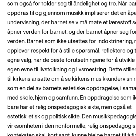
som også forholder seg til åndelighet og tro. Når ba
oppdras til og gjennom musikk impliserer det en åp
undervisning, der barnet selv må møte et lærestoff 
åpner verden for barnet, og der barnet åpner seg fo
verden. Barnet som ikke utsettes for indoktrinering,
opplever respekt for å stille spørsmål, reflektere og 
egne valg, har de beste forutsetningene for å utvikle 
egen evne til livstolkning og livsmestring. Dette stille
til kirkens ansatte om å se kirkens musikkundervisni
som en del av barnets estetiske oppdragelse, i sam
med skole, hjem og samfunn. En oppdragelse som i
bare har et religionspedagogisk sikte, men også et
estetisk, etisk og politisk sikte. Den musikkpedagogi
virksomheten i den nonformelle, religionspedagogi
konteksten skal, kort sagt, kunne hjelpe barnet til å f