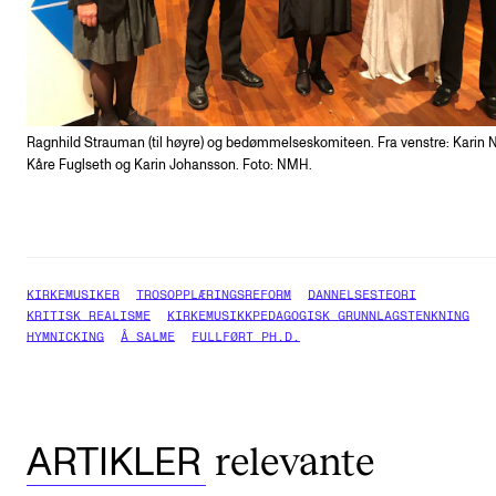
Ragnhild Strauman (til høyre) og bedømmelseskomiteen. Fra venstre: Karin 
Kåre Fuglseth og Karin Johansson. Foto: NMH.
KIRKEMUSIKER
TROSOPPLÆRINGSREFORM
DANNELSESTEORI
KRITISK REALISME
KIRKEMUSIKKPEDAGOGISK GRUNNLAGSTENKNING
HYMNICKING
Å SALME
FULLFØRT PH.D.
relevante
ARTIKLER