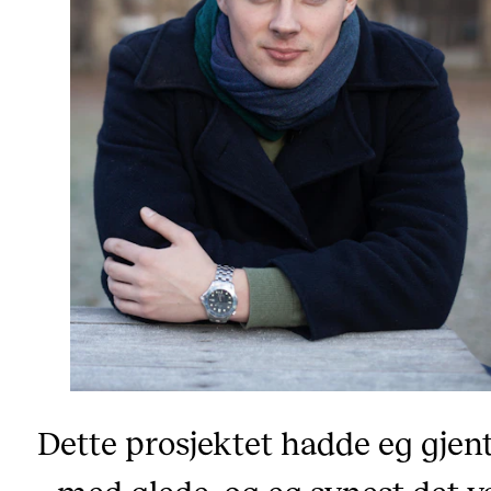
Dette prosjektet hadde eg gjent
med glede, og eg synest det v