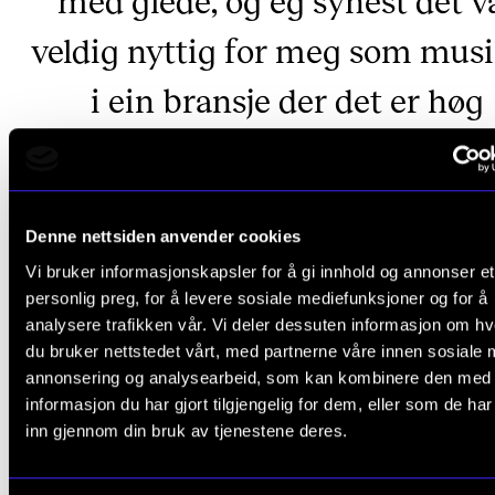
veldig nyttig for meg som mus
i ein bransje der det er høg
konkurranse og essensielt å k
byggje eigne prosjekt.
Denne nettsiden anvender cookies
Tubaist og NMH-student
August Schieldrop
Vi bruker informasjonskapsler for å gi innhold og annonser et
personlig preg, for å levere sosiale mediefunksjoner og for å
analysere trafikken vår. Vi deler dessuten informasjon om h
du bruker nettstedet vårt, med partnerne våre innen sosiale 
Han fortset med å fortelje at han har innsett at dette
annonsering og analysearbeid, som kan kombinere den med
naivt, og at som ein som ikkje ønsker å vere utelukk
informasjon du har gjort tilgjengelig for dem, eller som de ha
inn gjennom din bruk av tjenestene deres.
orkestermusikar, vil han heller byggje karrieren sin p
eigne premiss. På kurset har han lært mykje om alt r