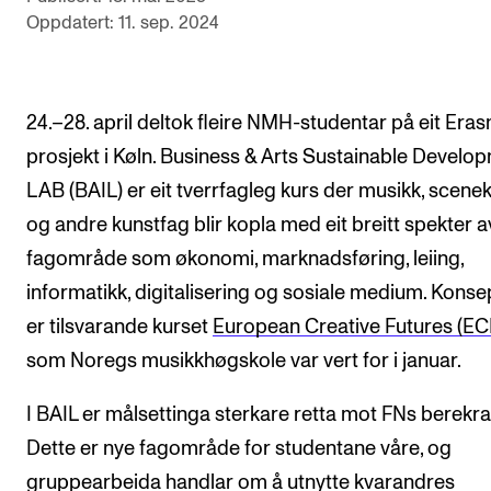
Oppdatert: 11. sep. 2024
Arrangementer og konserter
Nyheter og historier
Ledige stillinger
24.–28. april deltok fleire NMH-studentar på eit Era
prosjekt i Køln. Business & Arts Sustainable Develo
INFO
LAB (BAIL) er eit tverrfagleg kurs der musikk, scene
og andre kunstfag blir kopla med eit breitt spekter a
Om Norges musikkhøgskole
fagområde som økonomi, marknadsføring, leiing,
Kontakt oss
informatikk, digitalisering og sosiale medium. Konse
Finn ansatte
er tilsvarande kurset
European Creative Futures (EC
For ansatte og studenter
som Noregs musikkhøgskole var vert for i januar.
I BAIL er målsettinga sterkare retta mot FNs berekra
Dette er nye fagområde for studentane våre, og
gruppearbeida handlar om å utnytte kvarandres