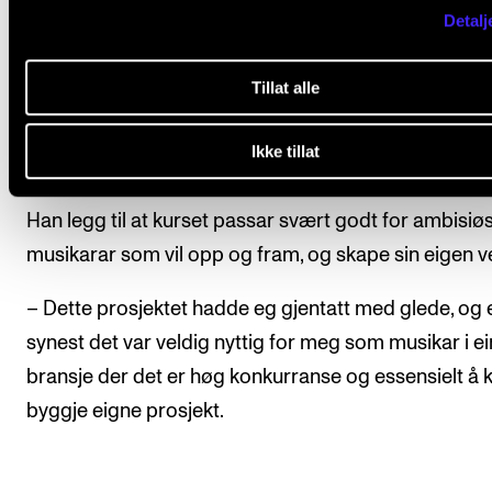
det å faktisk spele, og korleis å skape eigne prosjekt.
Detalj
– Det var gjennomgåande høg kvalitet på føredraga
Tillat alle
føredragshaldarane, og eg lærte masse om korleis 
jobbe i grupper på mest effektiv måte ved å spele p
Ikke tillat
kvarandres styrkar og interesser.
Han legg til at kurset passar svært godt for ambisiø
musikarar som vil opp og fram, og skape sin eigen v
– Dette prosjektet hadde eg gjentatt med glede, og 
synest det var veldig nyttig for meg som musikar i ei
bransje der det er høg konkurranse og essensielt å 
byggje eigne prosjekt.