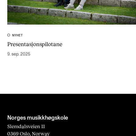
NYHET
Presentasjonspilotane
9. sep. 2025
Norges musikk­høgskole
Slemdalsveien 11
0369 Oslo, Norway