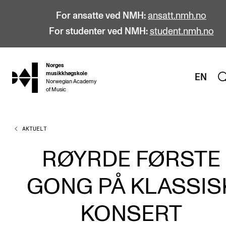
For ansatte ved NMH:
ansatt.nmh.no
For studenter ved NMH:
student.nmh.no
Norges
hjem
musikkhøgskole
EN
Norwegian Academy
of Music
AKTUELT
STUDIER
Alle studier
RØYRDE FØRSTE
Bachelor
GONG PÅ KLASSIS
Master
Doktorgrad
KONSERT
Årsstudium og videreutdanning