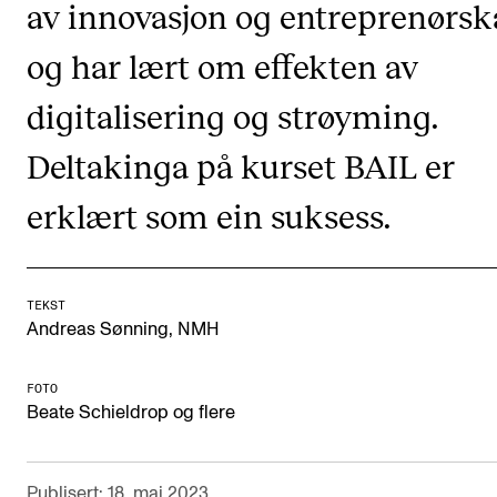
av innovasjon og entreprenørsk
CREMAH
NordART
og har lært om effekten av
Prosjekter
digitalisering og strøyming.
Publikasjoner
Deltakinga på kurset BAIL er
erklært som ein suksess.
INTERNASJONALT
Utveksling
Internasjonal strategi
TEKST
Andreas Sønning, NMH
Samarbeidsprosjekter
Nettverk
FOTO
IN.TUNE
Beate Schieldrop og flere
AKTUELT
Publisert: 18. mai 2023