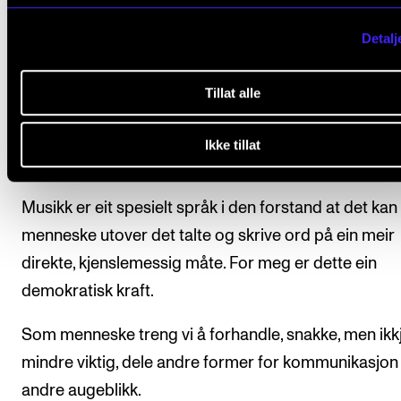
dei må (etter å ha betalt dyre billettar) – sitte stille, ik
applaudere mellom satsane, og ta inn eit sjølvsendig
Detalj
kunstverk.
Tillat alle
For meg handlar dette òg om relasjonar. Konsertritu
er ei felles, menneskeleg oppleving – uansett form el
Ikke tillat
sjanger.
Musikk er eit spesielt språk i den forstand at det kan
menneske utover det talte og skrive ord på ein meir
direkte, kjenslemessig måte. For meg er dette ein
demokratisk kraft.
Som menneske treng vi å forhandle, snakke, men ikk
mindre viktig, dele andre former for kommunikasjon
andre augeblikk.