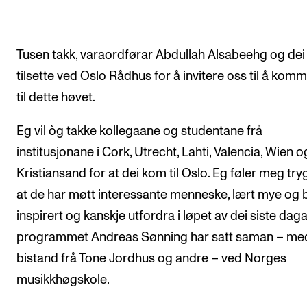
Arrangementer og konserter
Nyheter og historier
Tusen takk, varaordførar Abdullah Alsabeehg og dei
Ledige stillinger
tilsette ved Oslo Rådhus for å invitere oss til å komm
til dette høvet.
INFO
Eg vil òg takke kollegaane og studentane frå
Om Norges musikkhøgskole
institusjonane i Cork, Utrecht, Lahti, Valencia, Wien o
Kontakt oss
Kristiansand for at dei kom til Oslo. Eg føler meg tr
Finn ansatte
at de har møtt interessante menneske, lært mye og bl
inspirert og kanskje utfordra i løpet av dei siste dag
For ansatte og studenter
programmet Andreas Sønning har satt saman – me
bistand frå Tone Jordhus og andre – ved Norges
musikkhøgskole.