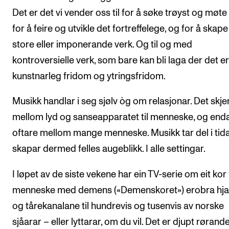
Det er det vi vender oss til for å søke trøyst og møte 
for å feire og utvikle det fortreffelege, og for å skape
store eller imponerande verk. Og til og med
kontroversielle verk, som bare kan bli laga der det er
kunstnarleg fridom og ytringsfridom.
Musikk handlar i seg sjølv òg om relasjonar. Det skje
mellom lyd og sanseapparatet til menneske, og end
oftare mellom mange menneske. Musikk tar del i tid
skapar dermed felles augeblikk. I alle settingar.
I løpet av de siste vekene har ein TV-serie om eit kor 
menneske med demens («Demenskoret») erobra hja
og tårekanalane til hundrevis og tusenvis av norske
sjåarar – eller lyttarar, om du vil. Det er djupt rørand