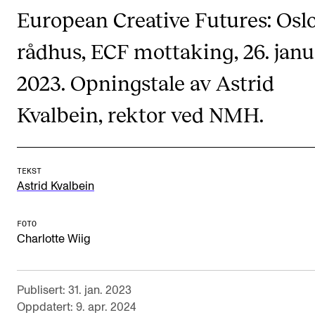
CREMAH
European Creative Futures: Osl
NordART
rådhus, ECF mottaking, 26. janu
Prosjekter
2023. Opningstale av Astrid
Publikasjoner
Kvalbein, rektor ved NMH.
INTERNASJONALT
Utveksling
TEKST
Internasjonal strategi
Astrid Kvalbein
Samarbeidsprosjekter
FOTO
Nettverk
Charlotte Wiig
IN.TUNE
Publisert: 31. jan. 2023
Oppdatert: 9. apr. 2024
AKTUELT