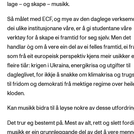
lage – og skape – musikk.
Så målet med ECF, og mye av den daglege verksemd
dei ulike institusjonane våre, er å gi studentane våre
verktøy for å skape ei framtid for seg sjølv. Men det
handlar òg om å vere ein del av ei felles framtid, ei f
som frå eit europeisk perspektiv kjens meir usikker 
fleire tiår: krigen i Ukraina, energikrisa og utgifter til
dagleglivet, for ikkje å snakke om klimakrisa og trug
til fridom og demokrati frå mektige regime over heil
kloden.
Kan musikk bidra til å løyse nokre av desse utfordri
Det trur eg bestemt på. Mest av alt, rett og slett fordi
musikk er ein grunnleggande del av det å vere menn