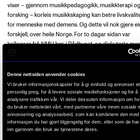
viser – gjennom musikkpedagogikk, musikkterapi o
forsking – korleis musikkskaping kan betre livskvalit
for menneske med demens. Og dette vil nok gjere ei
forskjell, over heile Norge. For to dagar sidan var
kollegaer frå NMH her, i Rådhuset, og diskuterte me
ordføraren korleis fleire kor som dette kan bli ein del
det vanlege helsevesenet i Oslo.
Denne nettsiden anvender cookies
Prosjekt som dette demonstrerer musikkens kraft på
Vi bruker informasjonskapsler for å gi innhold og annonser et
måte, og fokuserer ikkje på kor gode dei profesjonel
personlig preg, for å levere sosiale mediefunksjoner og for å
utøvarane er, men på kva godt musikk gjer for ein an
analysere trafikken vår. Vi deler dessuten informasjon om h
du bruker nettstedet vårt, med partnerne våre innen sosiale 
eller andre.
annonsering og analysearbeid, som kan kombinere den med
informasjon du har gjort tilgjengelig for dem, eller som de ha
På den andre ytterlegheita (kanskje) kan vi tenke på 
inn gjennom din bruk av tjenestene deres.
klassisk konsert, der folk blir instruert til – eller bare 