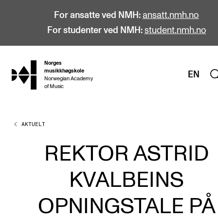
For ansatte ved NMH:
ansatt.nmh.no
For studenter ved NMH:
student.nmh.no
Norges
hjem
musikkhøgskole
EN
Norwegian Academy
of Music
AKTUELT
STUDIER
Alle studier
REKTOR ASTRID
Bachelor
KVALBEINS
Master
Doktorgrad
OPNINGSTALE PÅ
Årsstudium og videreutdanning