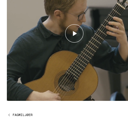
Etterutdanning og kurs
Talentutvikling
STUDENTLIV
Søknad og opptak
Biblioteket
Fagmiljøer
Salane våre
Studentutvalet SUT (student.nmh.no)
FORSKNING
FAGMILJØER
CERM