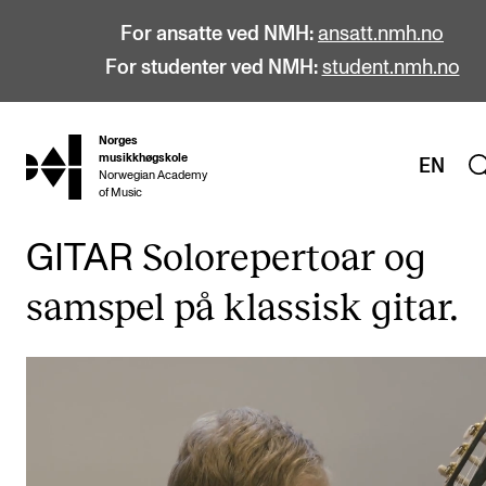
For ansatte ved NMH:
ansatt.nmh.no
For studenter ved NMH:
student.nmh.no
Norges
hjem
musikkhøgskole
EN
Norwegian Academy
of Music
Solorepertoar og
GITAR
STUDIER
samspel på klassisk gitar.
Alle studier
Bachelor
Master
Doktorgrad
Årsstudium og videreutdanning