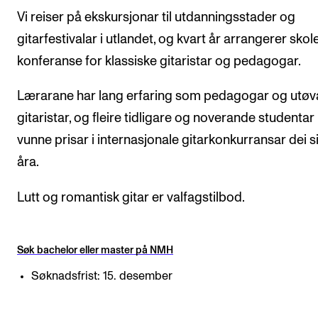
Vi reiser på ekskursjonar til utdanningsstader og
Arrangementer og konserter
gitarfestivalar i utlandet, og kvart år arrangerer skol
Nyheter og historier
konferanse for klassiske gitaristar og pedagogar.
Ledige stillinger
Lærarane har lang erfaring som pedagogar og utø
gitaristar, og fleire tidligare og noverande studentar
INFO
vunne prisar i internasjonale gitarkonkurransar dei s
Om Norges musikkhøgskole
åra.
Kontakt oss
Lutt og romantisk gitar er valfagstilbod.
Finn ansatte
For ansatte og studenter
Søk bachelor eller master på NMH
Søknadsfrist: 15. desember