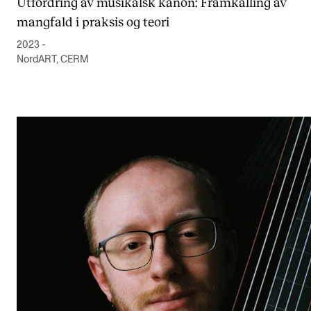
Utfordring av musikalsk kanon: Framkalling av
mangfald i praksis og teori
2023 -
NordART, CERM