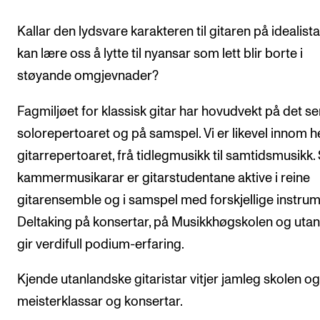
CREMAH
Kallar den lydsvare karakteren til gitaren på idealist
NordART
kan lære oss å lytte til nyansar som lett blir borte i
Prosjekter
støyande omgjevnader?
Publikasjoner
Fagmiljøet for klassisk gitar har hovudvekt på det se
solorepertoaret og på samspel. Vi er likevel innom he
INTERNASJONALT
gitarrepertoaret, frå tidlegmusikk til samtidsmusikk
Utveksling
kammermusikarar er gitarstudentane aktive i reine
Internasjonal strategi
gitarensemble og i samspel med forskjellige instrum
Samarbeidsprosjekter
Deltaking på konsertar, på Musikkhøgskolen og utan
Nettverk
gir verdifull podium-erfaring.
IN.TUNE
Kjende utanlandske gitaristar vitjer jamleg skolen og
meisterklassar og konsertar.
AKTUELT