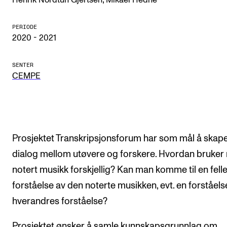
CREMAH
NordART
PERIODE
2020 - 2021
Prosjekter
Publikasjoner
SENTER
CEMPE
INTERNASJONALT
Utveksling
Internasjonal strategi
Prosjektet Transkripsjonsforum har som mål å skap
Samarbeidsprosjekter
dialog mellom utøvere og forskere. Hvordan bruker
notert musikk forskjellig? Kan man komme til en fell
Nettverk
forståelse av den noterte musikken, evt. en forståels
IN.TUNE
hverandres forståelse?
AKTUELT
Prosjektet ønsker å samle kunnskapsgrunnlag om