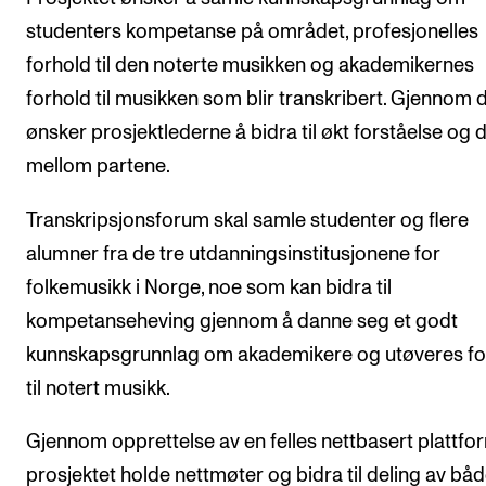
studenters kompetanse på området, profesjonelles
Arrangementer og konserter
forhold til den noterte musikken og akademikernes
Nyheter og historier
forhold til musikken som blir transkribert. Gjennom 
Ledige stillinger
ønsker prosjektlederne å bidra til økt forståelse og 
mellom partene.
INFO
Transkripsjonsforum skal samle studenter og flere
Om Norges musikkhøgskole
alumner fra de tre utdanningsinstitusjonene for
Kontakt oss
folkemusikk i Norge, noe som kan bidra til
Finn ansatte
kompetanseheving gjennom å danne seg et godt
For ansatte og studenter
kunnskapsgrunnlag om akademikere og utøveres fo
til notert musikk.
Gjennom opprettelse av en felles nettbasert plattfor
prosjektet holde nettmøter og bidra til deling av bå