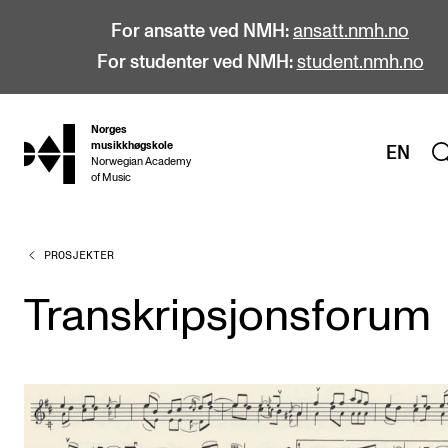
For ansatte ved NMH:
ansatt.nmh.no
For studenter ved NMH:
student.nmh.no
Norges
hjem
musikkhøgskole
EN
Norwegian Academy
of Music
PROSJEKTER
STUDIER
Alle studier
Transkripsjonsforum
Bachelor
Master
Doktorgrad
Årsstudium og videreutdanning