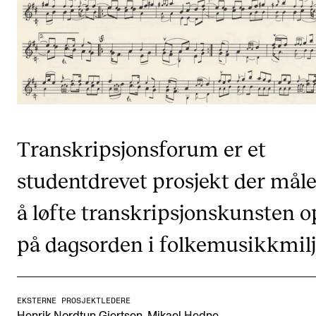
Etterutdanning og kurs
Talentutvikling
STUDENTLIV
Søknad og opptak
Transkripsjonsforum er et
Biblioteket
Fagmiljøer
studentdrevet prosjekt der måle
Salane våre
å løfte transkripsjonskunsten 
Studentutvalet SUT (student.nmh.no)
på dagsorden i folkemusikkmilj
FORSKNING
CERM
EKSTERNE PROSJEKTLEDERE
,
Henrik Nordtun Gjertsen
Mikael Hedne