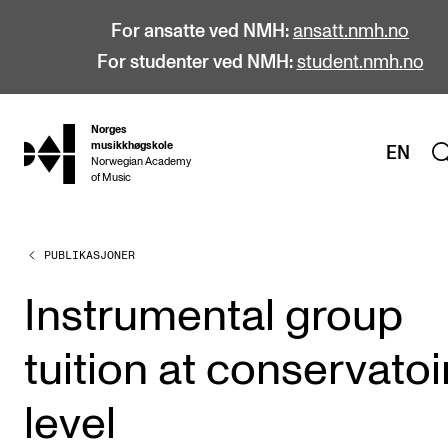
For ansatte ved NMH:
ansatt.nmh.no
For studenter ved NMH:
student.nmh.no
Norges
hjem
musikkhøgskole
EN
Norwegian Academy
of Music
PUBLIKASJONER
STUDIER
Alle studier
Instru­men­tal group
Bachelor
tuition at con­ser­va­t­o
Master
Doktorgrad
level
Årsstudium og videreutdanning