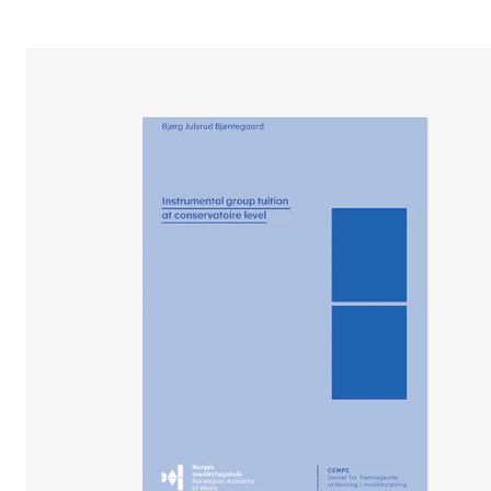
Etterutdanning og kurs
Talentutvikling
STUDENTLIV
Søknad og opptak
Biblioteket
Fagmiljøer
Salane våre
Studentutvalet SUT (student.nmh.no)
FORSKNING
CERM