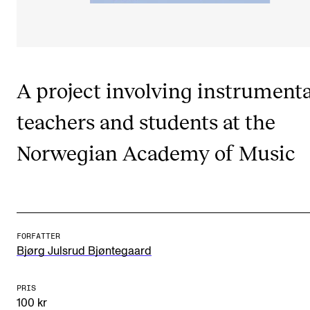
CREMAH
NordART
Prosjekter
Publikasjoner
A project involving instrumenta
teachers and students at the
INTERNASJONALT
Norwegian Academy of Music
Utveksling
Internasjonal strategi
Samarbeidsprosjekter
Nettverk
FORFATTER
Bjørg Julsrud Bjøntegaard
IN.TUNE
PRIS
100 kr
AKTUELT