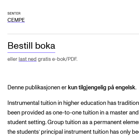
Arrangementer og konserter
SENTER
Nyheter og historier
CEMPE
Ledige stillinger
Bestill boka
INFO
eller
last ned
gratis e-bok/PDF.
Om Norges musikkhøgskole
Kontakt oss
Finn ansatte
Denne publikasjonen er
kun tilgjengelig på engelsk
.
For ansatte og studenter
Instrumental tuition in higher education has tradition
been provided as one-to-one tuition in a master and
student setting. Group tuition as a permanent elemen
the students’ principal instrument tuition has only b