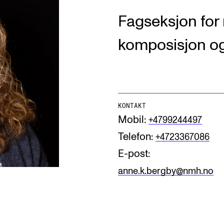
Fagseksjon for 
komposisjon og
AKTUELT
I
Arrangementer og konserter
Om
KONTAKT
Mobil:
+4799244497
Nyheter og historier
Ko
Telefon:
+4723367086
Ledige stillinger
Fi
E-post:
Fo
anne.k.bergby@nmh.no