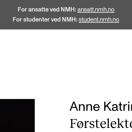
For ansatte ved NMH:
ansatt.nmh.no
For studenter ved NMH:
student.nmh.no
STUDENTLIV
F
Søknad og opptak
C
Biblioteket
C
Fagmiljøer
No
Anne Katr
Salane våre
Pr
Første­lek­t
Studentutvalet SUT (student.nmh.no)
Pu