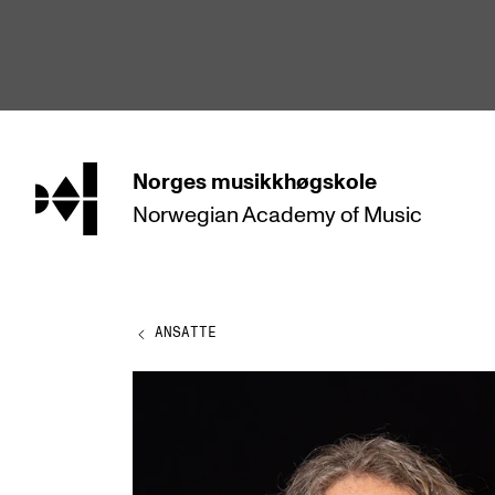
hjem
Norges
musikkhøgskole
Norwegian Academy
of Music
STUDIER
Alle studier
Bachelor
ANSATTE
Master
Doktorgrad
Årsstudium og videreutdanning