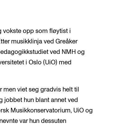
 vokste opp som fløytist i
tter musikklinja ved Greåker
pedagogikkstudiet ved NMH og
ersitetet i Oslo (UiO) med
r men viet seg gradvis helt til
g jobbet hun blant annet ved
rsk Musikkonservatorium, UiO og
stnevnte var hun dessuten