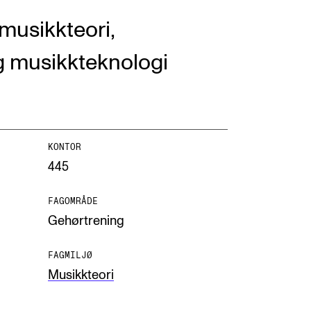
musikkteori,
 musikkteknologi
NFO
 Norges musikkhøgskole
KONTOR
445
ntakt oss
nn ansatte
FAGOMRÅDE
Gehørtrening
r ansatte og studenter
FAGMILJØ
Musikkteori