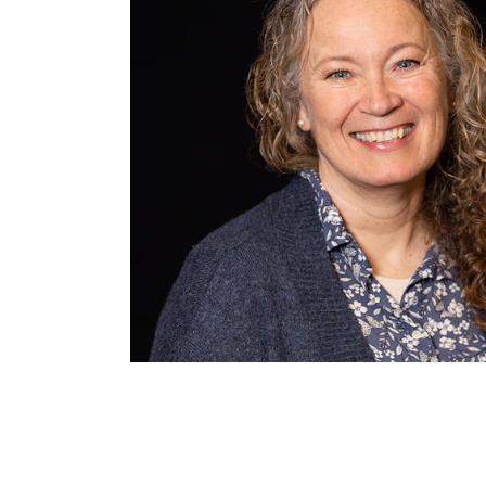
Etterutdanning og kurs
Talentutvikling
INTERNASJONALT
Utveksling
Internasjonal strategi
Samarbeidsprosjekter
Nettverk
IN.TUNE