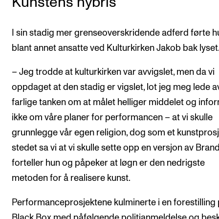
Kunstens hybris
I sin stadig mer grenseoverskridende adferd førte h
blant annet ansatte ved Kulturkirken Jakob bak lyset
– Jeg trodde at kulturkirken var avvigslet, men da vi
oppdaget at den stadig er vigslet, lot jeg meg lede a
farlige tanken om at målet helliger middelet og info
ikke om våre planer for performancen – at vi skulle
grunnlegge vår egen religion, dog som et kunstprosje
stedet sa vi at vi skulle sette opp en versjon av Brand
forteller hun og påpeker at løgn er den nedrigste
metoden for å realisere kunst.
Performanceprosjektene kulminerte i en forestilling
Black Box med påfølgende politianmeldelse og bes