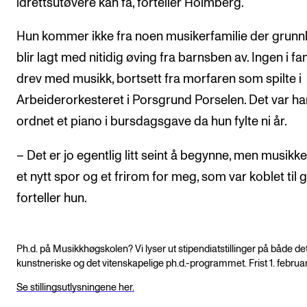
idrettsutøvere kan få, forteller Holmberg.
Hun kommer ikke fra noen musikerfamilie der grunn
blir lagt med nitidig øving fra barnsben av. Ingen i fa
drev med musikk, bortsett fra morfaren som spilte i
Arbeiderorkesteret i Porsgrund Porselen. Det var h
ordnet et piano i bursdagsgave da hun fylte ni år.
– Det er jo egentlig litt seint å begynne, men musikke
et nytt spor og et frirom for meg, som var koblet til g
forteller hun.
Ph.d. på Musikkhøgskolen? Vi lyser ut stipendiatstillinger på både de
kunstneriske og det vitenskapelige ph.d.-programmet. Frist 1. februar
Se stillingsutlysningene her.