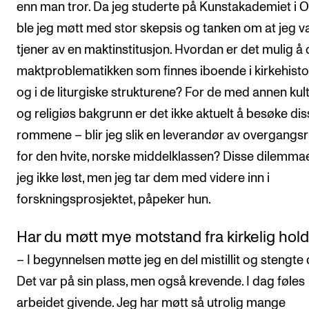
enn man tror. Da jeg studerte på Kunstakademiet i O
ble jeg møtt med stor skepsis og tanken om at jeg v
tjener av en maktinstitusjon. Hvordan er det mulig 
maktproblematikken som finnes iboende i kirkehisto
og i de liturgiske strukturene? For de med annen kult
og religiøs bakgrunn er det ikke aktuelt å besøke dis
rommene – blir jeg slik en leverandør av overgangsr
for den hvite, norske middelklassen? Disse dilemma
jeg ikke løst, men jeg tar dem med videre inn i
forskningsprosjektet, påpeker hun.
Har du møtt mye motstand fra kirkelig hol
– I begynnelsen møtte jeg en del mistillit og stengte 
Det var på sin plass, men også krevende. I dag føles
arbeidet givende. Jeg har møtt så utrolig mange