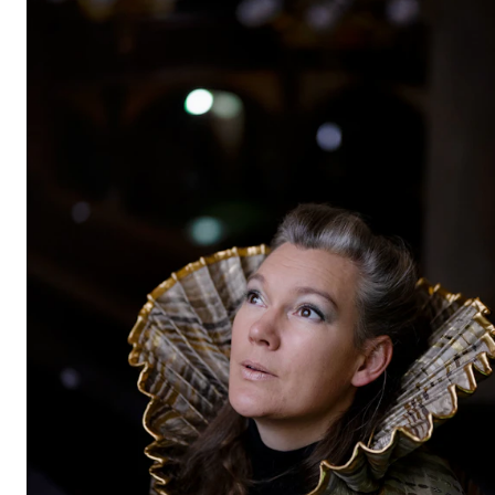
Etterutdanning og kurs
Talentutvikling
STUDENTLIV
Søknad og opptak
Biblioteket
Fagmiljøer
Salane våre
Studentutvalet SUT (student.nmh.no)
FORSKNING
CERM