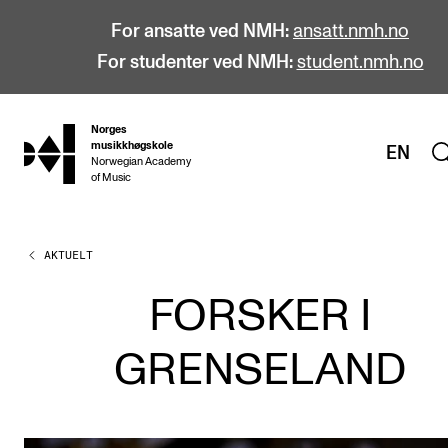
For ansatte ved NMH:
ansatt.nmh.no
For studenter ved NMH:
student.nmh.no
Norges
hjem
musikkhøgskole
EN
Norwegian Academy
of Music
AKTUELT
STUDIER
Alle studier
FORSKER I
Bachelor
GRENSELAND
Master
Doktorgrad
Årsstudium og videreutdanning