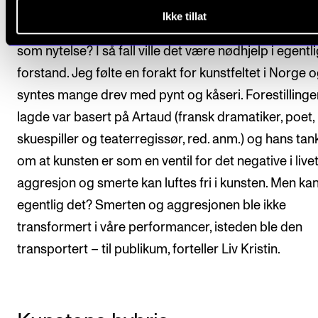
omkalfatre koordinatsystemet for eksistensen; I en
Ikke tillat
verden full av lidelse – hva om vi kunne oppfatte sm
som nytelse? I så fall ville det være nødhjelp i egentl
forstand. Jeg følte en forakt for kunstfeltet i Norge 
syntes mange drev med pynt og kåseri. Forestillinge
lagde var basert på Artaud (fransk dramatiker, poet,
skuespiller og teaterregissør, red. anm.) og hans tan
om at kunsten er som en ventil for det negative i livet
aggresjon og smerte kan luftes fri i kunsten. Men ka
egentlig det? Smerten og aggresjonen ble ikke
transformert i våre performancer, isteden ble den
transportert – til publikum, forteller Liv Kristin.