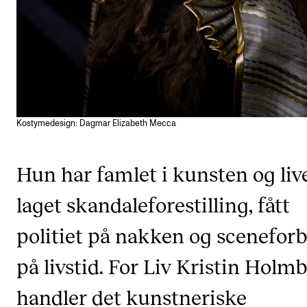
CREMAH
NordART
Prosjekter
Publikasjoner
Kostymedesign: Dagmar Elizabeth Mecca
INTERNASJONALT
Utveksling
Hun har famlet i kunsten og live
Internasjonal strategi
laget skandaleforestilling, fått
Samarbeidsprosjekter
politiet på nakken og scenefor
Nettverk
IN.TUNE
på livstid. For Liv Kristin Holm
handler det kunstneriske
AKTUELT