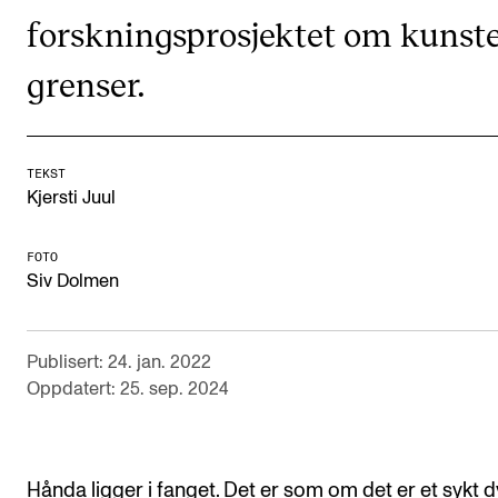
forskningsprosjektet om kunst
Arrangementer og konserter
Nyheter og historier
grenser.
Ledige stillinger
TEKST
INFO
Kjersti Juul
Om Norges musikkhøgskole
FOTO
Kontakt oss
Siv Dolmen
Finn ansatte
For ansatte og studenter
Publisert: 24. jan. 2022
Oppdatert: 25. sep. 2024
Hånda ligger i fanget. Det er som om det er et sykt d