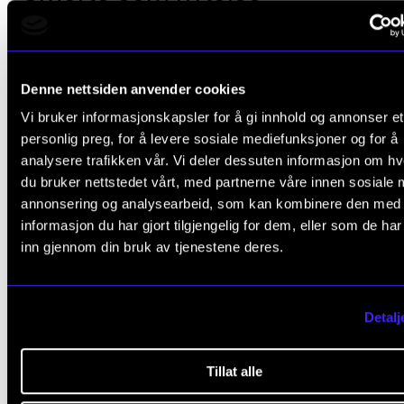
Hun flyttet til Berlin for å studere filosofi. Der fikk hu
kjæreste med like interesser og sterk i sin søking.
Denne nettsiden anvender cookies
Forholdet ble et performanceprosjekt i seg selv.
Vi bruker informasjonskapsler for å gi innhold og annonser et
personlig preg, for å levere sosiale mediefunksjoner og for å
– I sammensausingen av virkelighet og kunst oppst
analysere trafikken vår. Vi deler dessuten informasjon om h
noen farlige tendenser – en slags radikaliseringspro
du bruker nettstedet vårt, med partnerne våre innen sosiale 
annonsering og analysearbeid, som kan kombinere den med
forteller Holmberg.
informasjon du har gjort tilgjengelig for dem, eller som de ha
inn gjennom din bruk av tjenestene deres.
De kuttet mer og mer kontakten med venner og kjen
lagde forestillinger og grunnla sin egen stat og religi
Detalj
Hva slags religion var det?
– En religion basert på Nietzsches tanke om at vi ska
Tillat alle
«filosofere med hammeren». Via vår mentale kraft ka