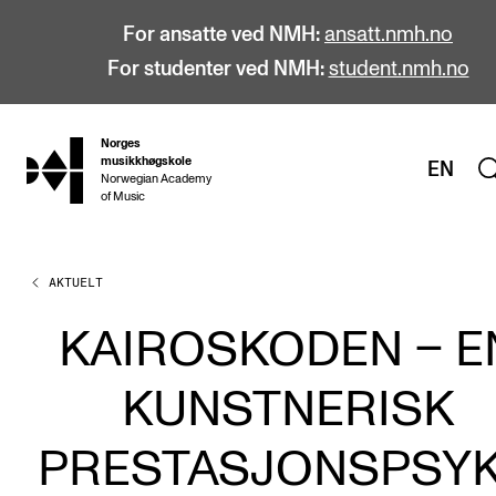
For ansatte ved NMH:
ansatt.nmh.no
For studenter ved NMH:
student.nmh.no
Norges
hjem
musikkhøgskole
EN
Norwegian Academy
of Music
AKTUELT
STUDIER
Alle studier
KAIROSKODEN – E
Bachelor
KUNSTNERISK
Master
Doktorgrad
PRESTASJONSPSY
Årsstudium og videreutdanning