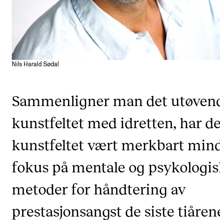
CREMAH
NordART
Prosjekter
Publikasjoner
Nils Harald Sødal
INTERNASJONALT
Sammenligner man det utøven
Utveksling
kunstfeltet med idretten, har de
Internasjonal strategi
kunstfeltet vært merkbart min
Samarbeidsprosjekter
fokus på mentale og psykologi
Nettverk
IN.TUNE
metoder for håndtering av
prestasjonsangst de siste tiåren
AKTUELT