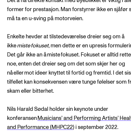
Det å ha direkte kontakt med øyeblikket er viktig i all
former for prestasjon. Man forstyrrer ikke en sjåfør
må ta en u-sving på motorveien.
Enkelte hevder at tilstedeværelse dreier seg om å
ikke
miste
fokuset
, men dette er en upresis formuleri
Det går ikke an å miste fokuset. Fokuset er alltid rett
noe, enten det dreier seg om det som skjer her og
nå eller mot ideer knyttet til fortid og fremtid. I det si
tilfellet kan konsekvensen være tunge følelser som fr
skam eller bitterhet.
Nils Harald Sødal holder sin keynote under
konferansen
Musicians' and Performing Artists' Heal
and Performance (MHPC22
) i september 2022.