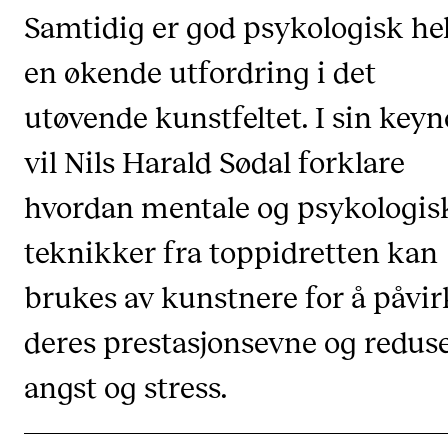
Samtidig er god psykologisk he
Arrangementer og konserter
en økende utfordring i det
Nyheter og historier
Ledige stillinger
utøvende kunstfeltet. I sin keyn
vil Nils Harald Sødal forklare
INFO
hvordan mentale og psykologis
Om Norges musikkhøgskole
teknikker fra toppidretten kan
Kontakt oss
Finn ansatte
brukes av kunstnere for å påvir
For ansatte og studenter
deres prestasjonsevne og redus
angst og stress.