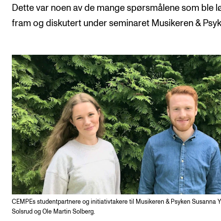
Dette var noen av de mange spørsmålene som ble lø
Arrangementer og konserter
fram og diskutert under seminaret Musikeren & Psyk
Nyheter og historier
Ledige stillinger
INFO
Om Norges musikkhøgskole
Kontakt oss
Finn ansatte
For ansatte og studenter
CEMPEs studentpartnere og initiativtakere til Musikeren & Psyken Susanna Yt
Solsrud og Ole Martin Solberg.