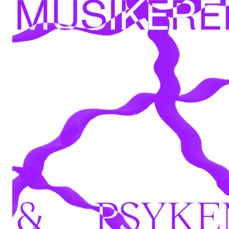
Etterutdanning og kurs
Talentutvikling
STUDENTLIV
Søknad og opptak
Biblioteket
Fagmiljøer
Salane våre
Studentutvalet SUT (student.nmh.no)
FORSKNING
CERM