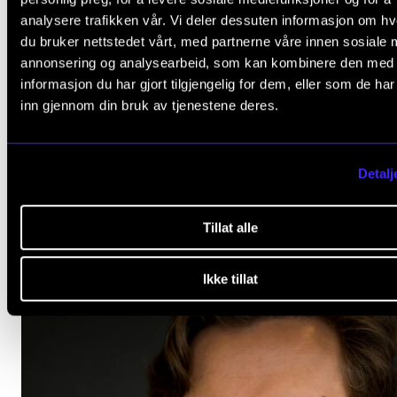
analysere trafikken vår. Vi deler dessuten informasjon om h
du bruker nettstedet vårt, med partnerne våre innen sosiale 
annonsering og analysearbeid, som kan kombinere den med
MUSIKERHELSE
MENTAL HELSE
STUDENTDREVET
PSYKISK HELSE
informasjon du har gjort tilgjengelig for dem, eller som de ha
AKTUELL NYHET
inn gjennom din bruk av tjenestene deres.
Detalj
relevante
ARTIKLER
Tillat alle
Ikke tillat