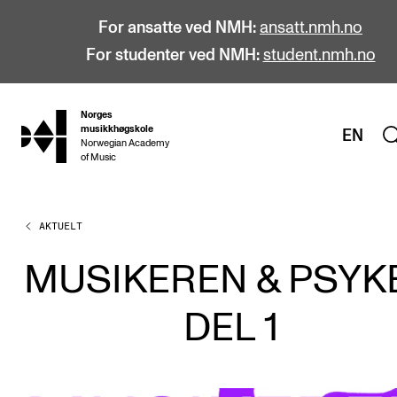
For ansatte ved NMH:
ansatt.nmh.no
For studenter ved NMH:
student.nmh.no
Norges
hjem
musikkhøgskole
EN
Norwegian Academy
of Music
AKTUELT
STUDIER
Alle studier
MUSIKEREN & PSYK
Bachelor
DEL 1
Master
Doktorgrad
Årsstudium og videreutdanning