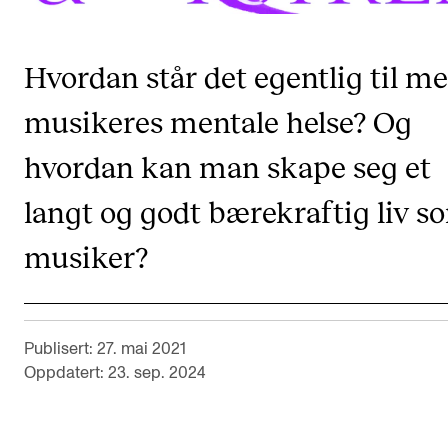
CREMAH
NordART
Hvordan står det egentlig til m
Prosjekter
musikeres mentale helse? Og
Publikasjoner
hvordan kan man skape seg et
INTERNASJONALT
langt og godt bærekraftig liv s
Utveksling
musiker?
Internasjonal strategi
Samarbeidsprosjekter
Nettverk
Publisert: 27. mai 2021
IN.TUNE
Oppdatert: 23. sep. 2024
AKTUELT