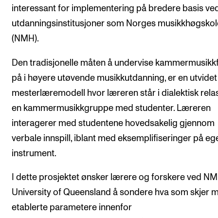
interessant for implementering på bredere basis ve
Arrangementer og konserter
utdanningsinstitusjoner som Norges musikkhøgskol
Nyheter og historier
(NMH).
Ledige stillinger
Den tradisjonelle måten å undervise kammermusikk
på i høyere utøvende musikkutdanning, er en utvidet
INFO
mesterlæremodell hvor læreren står i dialektisk relasj
Om Norges musikkhøgskole
en kammermusikkgruppe med studenter. Læreren
Kontakt oss
interagerer med studentene hovedsakelig gjennom
Finn ansatte
verbale innspill, iblant med eksemplifiseringer på eg
instrument.
For ansatte og studenter
I dette prosjektet ønsker lærere og forskere ved N
University of Queensland å sondere hva som skjer 
etablerte parametere innenfor