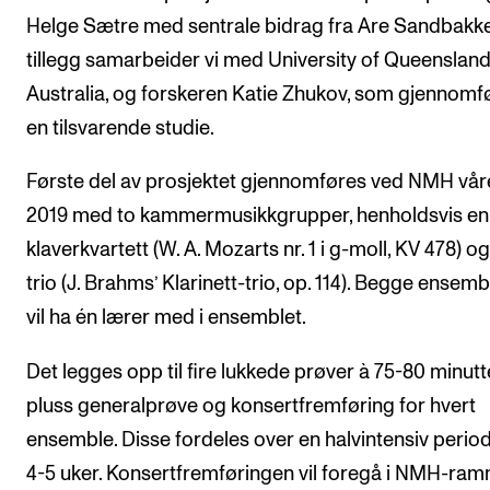
Helge Sætre med sentrale bidrag fra Are Sandbakke
tillegg samarbeider vi med University of Queensland
Australia, og forskeren Katie Zhukov, som gjennomf
en tilsvarende studie.
Første del av prosjektet gjennomføres ved NMH vår
2019 med to kammermusikkgrupper, henholdsvis en
klaverkvartett (W. A. Mozarts nr. 1 i g-moll, KV 478) o
trio (J. Brahms’ Klarinett-trio, op. 114). Begge ensem
vil ha én lærer med i ensemblet.
Det legges opp til fire lukkede prøver à 75-80 minutt
pluss generalprøve og konsertfremføring for hvert
ensemble. Disse fordeles over en halvintensiv perio
4-5 uker. Konsertfremføringen vil foregå i NMH-ra