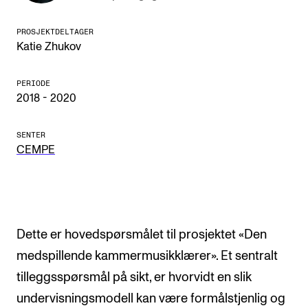
CREMAH
NordART
PROSJEKTDELTAGER
Katie Zhukov
Prosjekter
Publikasjoner
PERIODE
2018 - 2020
INTERNASJONALT
SENTER
CEMPE
Utveksling
Internasjonal strategi
Samarbeidsprosjekter
Nettverk
Dette er hovedspørsmålet til prosjektet «Den
IN.TUNE
medspillende kammermusikklærer». Et sentralt
tilleggsspørsmål på sikt, er hvorvidt en slik
undervisningsmodell kan være formålstjenlig og
AKTUELT