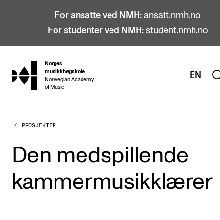
For ansatte ved NMH:
ansatt.nmh.no
For studenter ved NMH:
student.nmh.no
Norges
hjem
musikkhøgskole
EN
Norwegian Academy
of Music
PROSJEKTER
STUDIER
Alle studier
Den medspillende
Bachelor
kammermusikklærer
Master
Doktorgrad
Årsstudium og videreutdanning