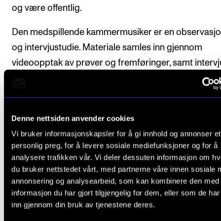
og være offentlig.
Den medspillende kammermusiker er en observasjo
og intervjustudie. Materiale samles inn gjennom
videoopptak av prøver og fremføringer, samt intervj
med studentene og lærerne som spiller i ensemblen
Intervjuene vil dokumenteres med lydopptak.
Prosjektet skal etter planen sluttføres innen utgange
Denne nettsiden anvender cookies
2020. Delresultater og funn fra studien vil fortløpend
Vi bruker informasjonskapsler for å gi innhold og annonser et
personlig preg, for å levere sosiale mediefunksjoner og for å
presentert bl.a. ved konferanser og i form av artikler.
analysere trafikken vår. Vi deler dessuten informasjon om h
du bruker nettstedet vårt, med partnerne våre innen sosiale 
annonsering og analysearbeid, som kan kombinere den med
informasjon du har gjort tilgjengelig for dem, eller som de ha
inn gjennom din bruk av tjenestene deres.
INTERAKSJON
UNDERVISNING