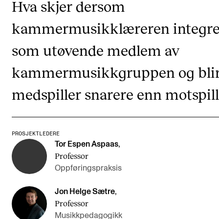
Hva skjer dersom
Etterutdanning og kurs
kammermusikklæreren integre
Talentutvikling
som utøvende medlem av
STUDENTLIV
kammermusikkgruppen og bli
Søknad og opptak
medspiller snarere enn motspill
Biblioteket
Fagmiljøer
PROSJEKTLEDERE
Salane våre
Tor Espen Aspaas
,
Studentutvalet SUT (student.nmh.no)
Professor
Oppføringspraksis
FORSKNING
Jon Helge Sætre
,
Professor
CERM
Musikkpedagogikk