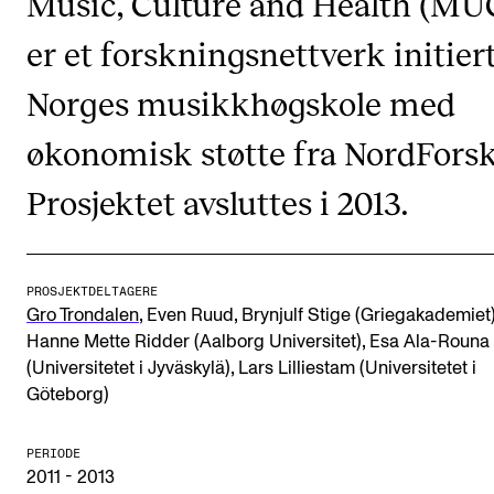
Music, Culture and Health (M
Etterutdanning og kurs
er et forskningsnettverk initier
Talentutvikling
Norges musikkhøgskole med
økonomisk støtte fra NordForsk
STUDENTLIV
Søknad og opptak
Prosjektet avsluttes i 2013.
Biblioteket
Fagmiljøer
PROSJEKTDELTAGERE
Salane våre
,
,
Gro Trondalen
Even Ruud
Brynjulf Stige (Griegakademiet
,
Hanne Mette Ridder (Aalborg Universitet)
Esa Ala-Rouna
Studentutvalet SUT (student.nmh.no)
,
(Universitetet i Jyväskylä)
Lars Lilliestam (Universitetet i
Göteborg)
FORSKNING
PERIODE
CERM
2011 - 2013