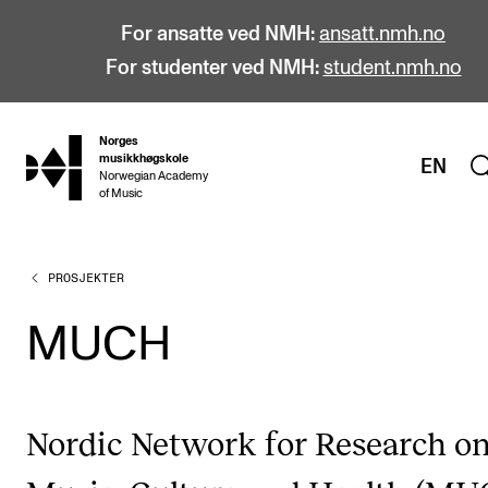
For ansatte ved NMH:
ansatt.nmh.no
For studenter ved NMH:
student.nmh.no
Norges
hjem
musikkhøgskole
EN
Norwegian Academy
of Music
PROSJEKTER
STUDIER
Alle studier
MUCH
Bachelor
Master
Nordic Network for Research o
Doktorgrad
Årsstudium og videreutdanning