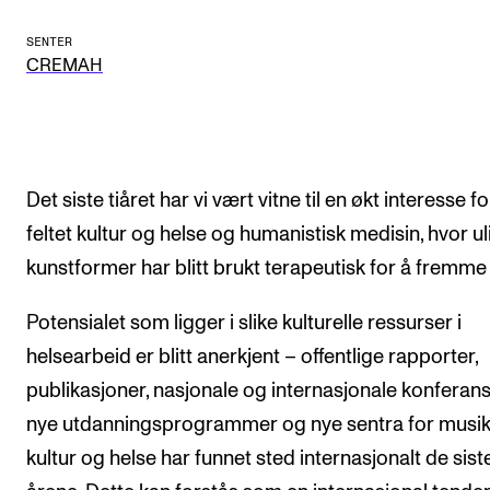
CREMAH
SENTER
NordART
CREMAH
Prosjekter
Publikasjoner
Det siste tiåret har vi vært vitne til en økt interesse fo
INTERNASJONALT
feltet kultur og helse og humanistisk medisin, hvor ul
Utveksling
kunstformer har blitt brukt terapeutisk for å fremme 
Internasjonal strategi
Potensialet som ligger i slike kulturelle ressurser i
Samarbeidsprosjekter
helsearbeid er blitt anerkjent – offentlige rapporter,
Nettverk
publikasjoner, nasjonale og internasjonale konferans
IN.TUNE
nye utdanningsprogrammer og nye sentra for musik
kultur og helse har funnet sted internasjonalt de sist
AKTUELT