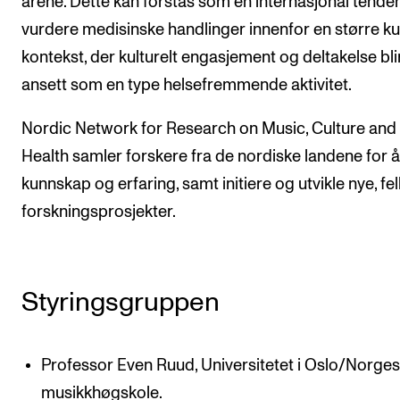
årene. Dette kan forstås som en internasjonal tendens
Arrangementer og konserter
vurdere medisinske handlinger innenfor en større kul
kontekst, der kulturelt engasjement og deltakelse bli
Nyheter og historier
ansett som en type helsefremmende aktivitet.
Ledige stillinger
Nordic Network for Research on Music, Culture and
INFO
Health samler forskere fra de nordiske landene for å
kunnskap og erfaring, samt initiere og utvikle nye, fel
Om Norges musikkhøgskole
forskningsprosjekter.
Kontakt oss
Finn ansatte
For ansatte og studenter
Styringsgruppen
Professor Even Ruud, Universitetet i Oslo/Norge
musikkhøgskole.