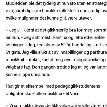
studietiden ble det tydelig at hun sto uten en strategi
øve, samtidig som hun ikke reflekterte noe særlig ov
hvilke muligheter det kunne gi å være utøver.
– Jeg vil ikke si at det gikk særlig bra for meg som s
ler hun. – Jeg satt mest i kantina og lette etter enkle
løsninger. I dag, i en alder av 52 år, hadde jeg vært 
ivrigste. Jeg ville slukt alt av innspillinger og partitur
musikkbiblioteket, kastet meg over obligatoriske og
valgbare fag. Den gangen trodde jeg at jeg var lur o
kunne slippe unna noe.
Hun gir et eksempel med pedagogikkstudentens
obligatoriske «folkemusikktur» til Voss.
– Vi som gikk utøvende fikk velge om vi ville være m