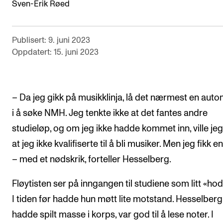
Sven-Erik Røed
Arrangementer og konserter
Nyheter og historier
Publisert: 9. juni 2023
Ledige stillinger
Oppdatert: 15. juni 2023
INFO
– Da jeg gikk på musikklinja, lå det nærmest en auto
Om Norges musikkhøgskole
i å søke NMH. Jeg tenkte ikke at det fantes andre
Kontakt oss
studieløp, og om jeg ikke hadde kommet inn, ville jeg
Finn ansatte
at jeg ikke kvalifiserte til å bli musiker. Men jeg fikk e
For ansatte og studenter
– med et nødskrik, forteller Hesselberg.
Fløytisten ser på inngangen til studiene som litt «hod
I tiden før hadde hun møtt lite motstand. Hesselberg
hadde spilt masse i korps, var god til å lese noter. I