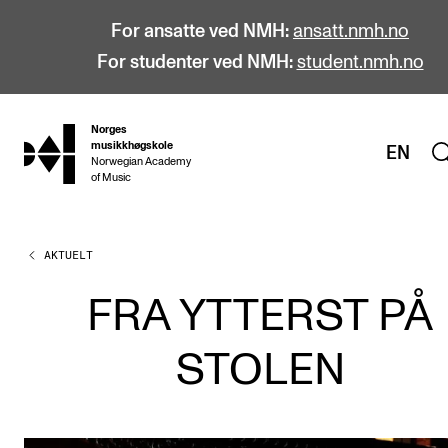
For ansatte ved NMH:
ansatt.nmh.no
For studenter ved NMH:
student.nmh.no
Norges
hjem
musikkhøgskole
EN
Norwegian Academy
of Music
AKTUELT
STUDIER
Alle studier
FRA YTTERST PÅ
Bachelor
STOLEN
Master
Doktorgrad
Årsstudium og videreutdanning