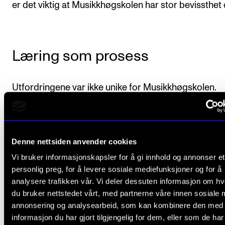
er det viktig at Musikkhøgskolen har stor bevissthet
Læring som prosess
Utfordringene var ikke unike for Musikkhøgskolen.
Parallelt med det siste året på sin mastergrad ved N
1994–1995, studerte Hesselberg et år ved Royal Ac
of Music i London. Her opplevde hun forholdene so
Denne nettsiden anvender cookies
røffere.
Vi bruker informasjonskapsler for å gi innhold og annonser et
personlig preg, for å levere sosiale mediefunksjoner og for å
– Der hadde jeg i alle fall ikke overlevd uten noen år
analysere trafikken vår. Vi deler dessuten informasjon om h
baken! Vi hadde en egen eksamen i spilleteknikk, hvo
du bruker nettstedet vårt, med partnerne våre innen sosiale 
annonsering og analysearbeid, som kan kombinere den med
resultatene ble hengt opp i korridorene. En dårlig ka
informasjon du har gjort tilgjengelig for dem, eller som de ha
lyste ut mot alle. NMH var ikke nødvendigvis verre e