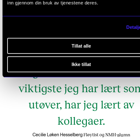
inn gjennom din bruk av tjenestene deres.
andre steder, men jeg skulle ønske mange steder va
bedre.
Detalj
Tillat alle
Utdannelsen blir aldri ferd
Ikke tillat
Jeg lærer hele tiden. De
viktigste jeg har lært so
utøver, har jeg lært av
kollegaer.
Fløytist og NMH-alumn
Cecilie Løken Hesselberg