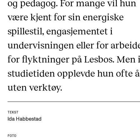
og pedagog. For mange vil hun
CREMAH
være kjent for sin energiske
NordART
Prosjekter
spillestil, engasjementet i
Publikasjoner
undervisningen eller for arbeid
for flyktninger på Lesbos. Men 
INTERNASJONALT
studietiden opplevde hun ofte å
Utveksling
Internasjonal strategi
uten verktøy.
Samarbeidsprosjekter
Nettverk
TEKST
IN.TUNE
Ida Habbestad
FOTO
AKTUELT