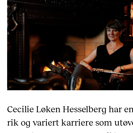
Etterutdanning og kurs
Talentutvikling
STUDENTLIV
Søknad og opptak
Biblioteket
Fagmiljøer
Salane våre
Studentutvalet SUT (student.nmh.no)
Cecilie Løken Hesselberg har e
FORSKNING
rik og variert karriere som utøv
CERM