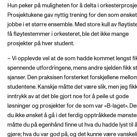
Hun peker på muligheten for å delta i orkesterprosje
Prosjektukene gav nyttig trening for den som ønsket
jobbe i et større ensemble. Med store kull av fløytiste
få fløytestemmer i orkesteret, ble det ikke mange
prosjekter på hver student.
– Vi opplevde vel at de som hadde kommet lengst fi
spennende utfordringene, mens andre sjelden fikk s
sjanser. Den praksisen forsterket forskjellene mello
studentene. Kanskje måtte det være slik, men jeg fikk
inntrykk av at det ble gjort noe for å peile ut gode
løsninger og prosjekter for de som var «B-laget». D
du ikke ønsket å gå i det ferdig opptråkkede mønster
måtte du på egenhånd finne ut hva du hadde lyst til 
gjøre; hva du var god på, og det kunne være vanskeli