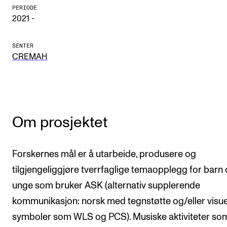
CREMAH
PERIODE
2021 -
NordART
Prosjekter
SENTER
CREMAH
Publikasjoner
INTERNASJONALT
Utveksling
Om prosjektet
Internasjonal strategi
Samarbeidsprosjekter
Forskernes mål er å utarbeide, produsere og
Nettverk
tilgjengeliggjøre tverrfaglige temaopplegg for barn
unge som bruker ASK (alternativ supplerende
IN.TUNE
kommunikasjon: norsk med tegnstøtte og/eller visue
symboler som WLS og PCS). Musiske aktiviteter so
AKTUELT