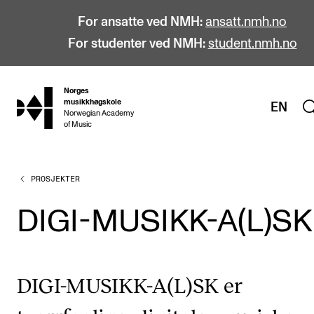
For ansatte ved NMH:
ansatt.nmh.no
For studenter ved NMH:
student.nmh.no
Norges
hjem
musikkhøgskole
EN
Norwegian Academy
of Music
PROSJEKTER
STUDIER
Alle studier
DIGI-MUSIKK-A(L)SK
Bachelor
Master
DIGI-MUSIKK-A(L)SK er
Doktorgrad
Årsstudium og videreutdanning