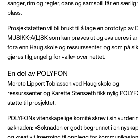
sanger, rim og regler, dans og samspill får en særlig 
Arrangementer og konserter
plass.
Nyheter og historier
Prosjektstøtten vil bli brukt til å lage en prototyp av 
Ledige stillinger
MUSIKK-A(L)SK som kan prøves ut og evalueres i a
fora enn Haug skole og ressurssenter, og som på sik
INFO
gjøres tilgjengelig for «alle» over nettet.
Om Norges musikkhøgskole
En del av POLYFON
Kontakt oss
Merete Lippert Tobiassen ved Haug skole og
Finn ansatte
ressurssenter og Karette Stensæth fikk nylig POLY
For ansatte og studenter
støtte til prosjektet.
POLYFONs vitenskapelige komité skrev i sin vurderi
søknaden: «Søknaden er godt begrunnet i en nyska
og kreativ tilnærming til opplegg for kommunikasjo