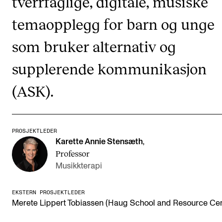
tverrfaglige, digitale, musiske
Etterutdanning og kurs
temaopplegg for barn og unge
Talentutvikling
som bruker alternativ og
supplerende kommunikasjon
STUDENTLIV
Søknad og opptak
(ASK).
Biblioteket
Fagmiljøer
PROSJEKTLEDER
Salane våre
Karette Annie Stensæth
,
Professor
Studentutvalet SUT (student.nmh.no)
Musikkterapi
FORSKNING
EKSTERN PROSJEKTLEDER
Merete Lippert Tobiassen (Haug School and Resource Cen
CERM