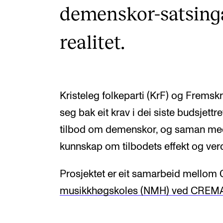
demenskor-satsinga
realitet.
Kristeleg folkeparti (KrF) og Fremskri
seg bak eit krav i dei siste budsjettr
tilbod om demenskor, og saman med
kunnskap om tilbodets effekt og verdi
Prosjektet er eit samarbeid mello
musikkhøgskoles (NMH) ved CREM