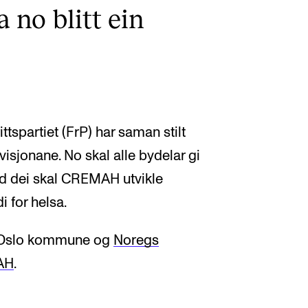
 no blitt ein
ttspartiet (FrP) har saman stilt
evisjonane. No skal alle bydelar gi
 dei skal CREMAH utvikle
 for helsa.
m Oslo kommune og
Noregs
AH
.