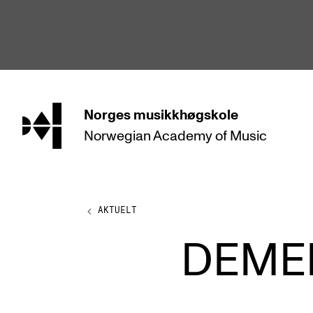
hjem
Norges
musikkhøgskole
Norwegian Academy
of Music
STUDIER
Alle studier
Bachelor
AKTUELT
Master
DEMEN
Doktorgrad
Årsstudium og videreutdanning