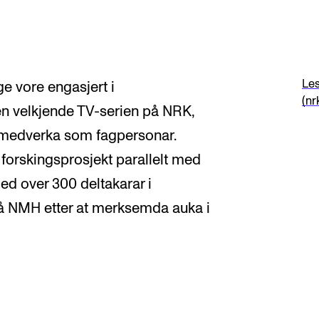
Les
e vore engasjert i
(nr
n velkjende TV-serien på NRK,
ar medverka som fagpersonar.
orskingsprosjekt parallelt med
ed over 300 deltakarar i
på NMH etter at merksemda auka i