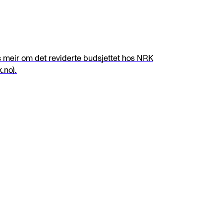
 meir om det reviderte budsjettet hos NRK
k.no).