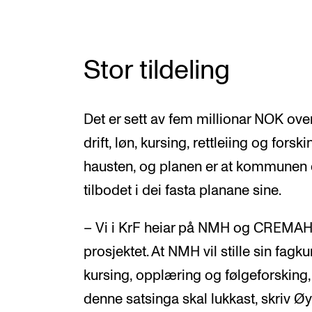
Stor tildeling
Det er sett av fem millionar NOK over t
drift, løn, kursing, rettleiing og forsk
hausten, og planen er at kommunen 
tilbodet i dei fasta planane sine.
– Vi i KrF heiar på NMH og CREMAH, so
prosjektet. At NMH vil stille sin fag
kursing, opplæring og følgeforsking, t
denne satsinga skal lukkast, skriv Øy