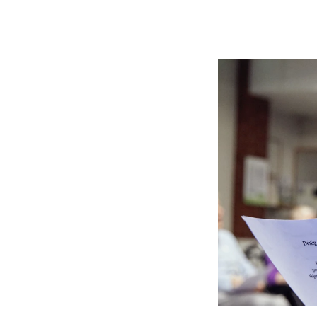
Etterutdanning og kurs
Talentutvikling
INTERNASJONALT
Utveksling
Internasjonal strategi
Samarbeidsprosjekter
Nettverk
IN.TUNE