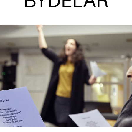
BYDELAR
AKTUELT
I
Arrangementer og konserter
Om
Nyheter og historier
Ko
Ledige stillinger
Fi
Fo