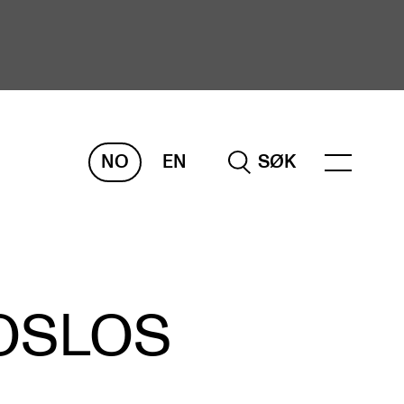
NO
EN
SØK
ORSKNING
ERM
REMAH
rdART
 OSLOS
osjekter
blikasjoner