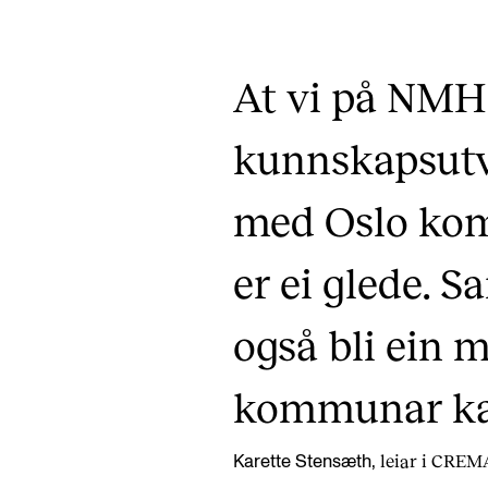
At vi på NMH 
kunnskapsutv
med Oslo ko
er ei glede. 
også bli ein 
kommunar kan
leiar i CRE
Karette Stensæth,