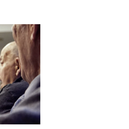
NFO
 Norges musikkhøgskole
ntakt oss
nn ansatte
r ansatte og studenter