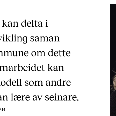
kan delta i
ikling saman
mmune om dette
Samarbeidet kan
modell som andre
 lære av seinare.
MAH