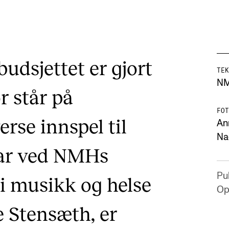
budsjettet er gjort
TEK
N
r står på
FOT
erse innspel til
Ann
Na
ar ved NMHs
Pub
 i musikk og helse
Op
 Stensæth, er