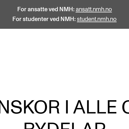
For ansatte ved NMH:
ansatt.nmh.no
For studenter ved NMH:
student.nmh.no
STUDENTLIV
F
Søknad og opptak
C
Biblioteket
C
Fagmiljøer
No
SKOR I ALLE
Salane våre
Pr
Studentutvalet SUT (student.nmh.no)
Pu