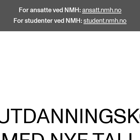
For ansatte ved NMH:
ansatt.nmh.no
For studenter ved NMH:
student.nmh.no
STUDENTLIV
F
Søknad og opptak
C
Biblioteket
C
Fagmiljøer
No
 UTDANNINGS
Salane våre
Pr
Studentutvalet SUT (student.nmh.no)
Pu