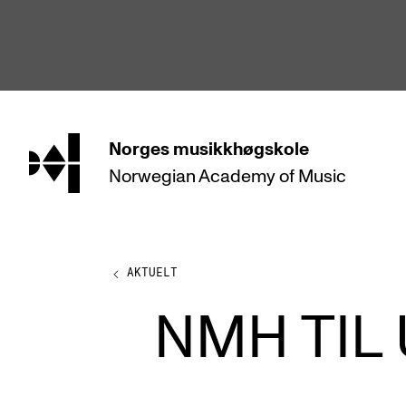
hjem
Norges
musikkhøgskole
Norwegian Academy
of Music
STUDIER
Alle studier
Bachelor
AKTUELT
Master
NMH TIL
Doktorgrad
Årsstudium og videreutdanning