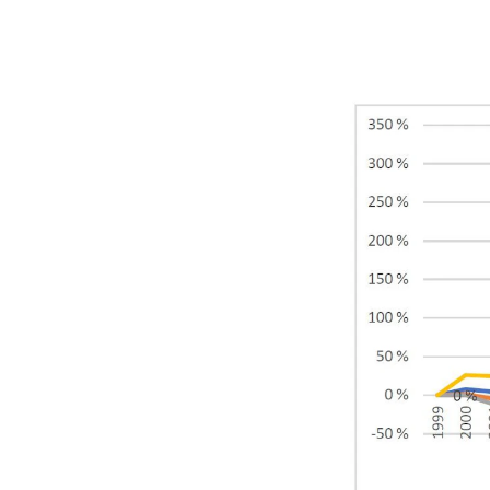
Etterutdanning og kurs
Talentutvikling
INTERNASJONALT
Utveksling
Internasjonal strategi
Samarbeidsprosjekter
Nettverk
IN.TUNE