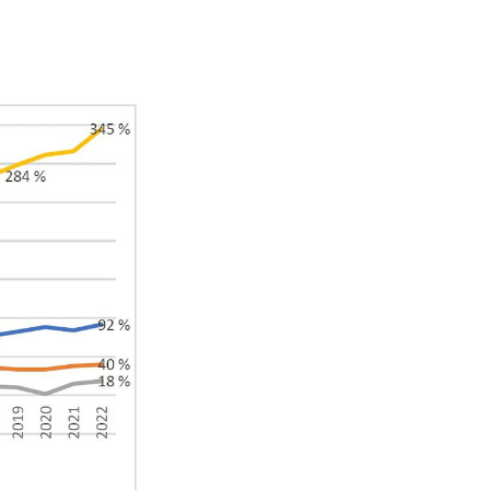
NFO
 Norges musikkhøgskole
ntakt oss
nn ansatte
r ansatte og studenter