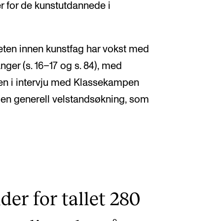
er for de kunstutdannede i
ten innen kunstfag har vokst med
ger (s. 16–17 og s. 84), med
den i intervju med Klassekampen
il en generell velstandsøkning, som
lder for tallet 280