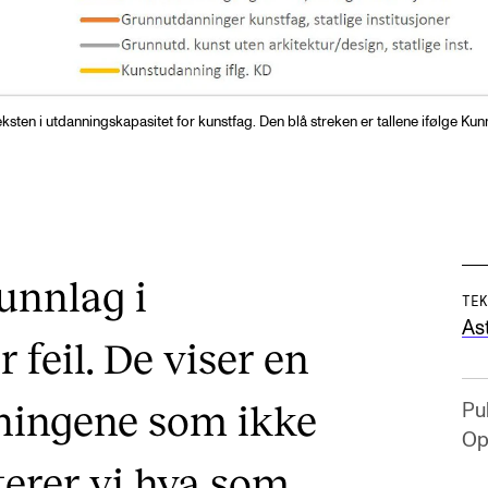
veksten i utdanningskapasitet for kunstfag. Den blå streken er tallene ifølge 
unnlag i
TEK
As
feil. De viser en
ningene som ikke
Pub
Op
nterer vi hva som