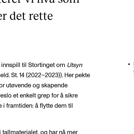
er det rette
innspill til Stortinget om
Utsyn
ld. St. 14 (2022–2023)). Her pekte
t for utøvende og skapende
slo et enkelt grep for å sikre
i framtiden: å flytte dem til
i tallmaterialet, og har nå mer