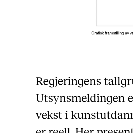
Grafisk framstilling av 
Regjeringens tallgr
Utsynsmeldingen er 
vekst i kunstutdan
er reell. Her prese