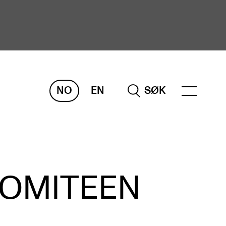
NO
EN
SØK
ORSKNING
ERM
REMAH
rdART
KOMITEEN
osjekter
blikasjoner