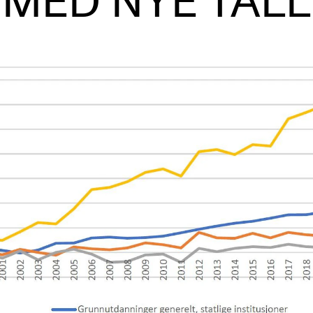
MED NYE TALL
AKTUELT
I
Arrangementer og konserter
Om
Nyheter og historier
Ko
Ledige stillinger
Fi
Fo