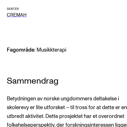
Arrangementer og konserter
SENTER
CREMAH
Nyheter og historier
Ledige stillinger
INFO
Fagområde
: Musikkterapi
Om Norges musikkhøgskole
Kontakt oss
Sammendrag
Finn ansatte
For ansatte og studenter
Betydningen av norske ungdommers deltakelse i
skolerevy er lite utforsket – til tross for at dette er en
utbredt aktivitet. Dette prosjektet har et overordnet
folkehelseperspektiv, der forskningsinteressen ligger