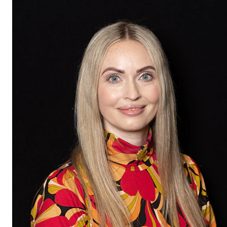
Etterutdanning og kurs
Talentutvikling
STUDENTLIV
Søknad og opptak
Biblioteket
Fagmiljøer
Salane våre
Studentutvalet SUT (student.nmh.no)
FORSKNING
CERM