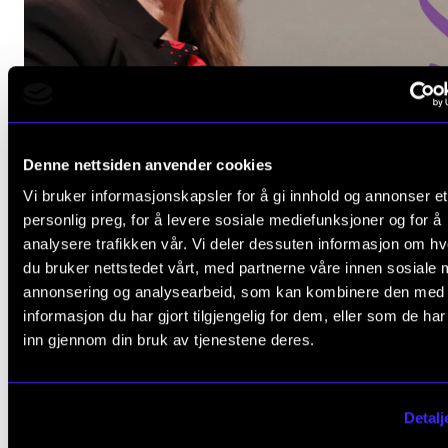
Denne nettsiden anvender cookies
Vi bruker informasjonskapsler for å gi innhold og annonser et
personlig preg, for å levere sosiale mediefunksjoner og for å
analysere trafikken vår. Vi deler dessuten informasjon om h
du bruker nettstedet vårt, med partnerne våre innen sosiale 
annonsering og analysearbeid, som kan kombinere den med
informasjon du har gjort tilgjengelig for dem, eller som de ha
HISTORIE
inn gjennom din bruk av tjenestene deres.
Gro Trondalen: – Alle mennesker har rett til musikk
23. apr. 2026
Detalj