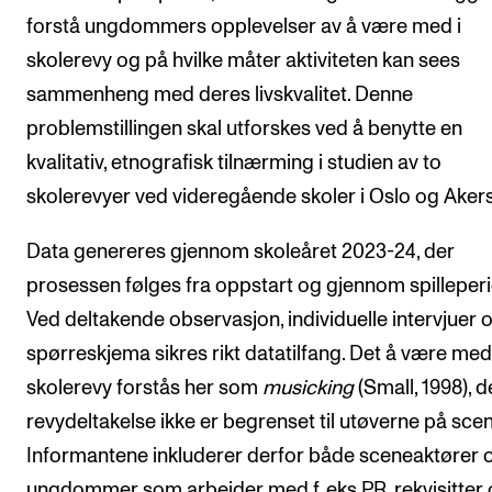
forstå ungdommers opplevelser av å være med i
skolerevy og på hvilke måter aktiviteten kan sees
sammenheng med deres livskvalitet. Denne
problemstillingen skal utforskes ved å benytte en
kvalitativ, etnografisk tilnærming i studien av to
skolerevyer ved videregående skoler i Oslo og Aker
Data genereres gjennom skoleåret 2023-24, der
prosessen følges fra oppstart og gjennom spilleper
Ved deltakende observasjon, individuelle intervjuer 
spørreskjema sikres rikt datatilfang. Det å være med 
skolerevy forstås her som
musicking
(Small, 1998), d
revydeltakelse ikke er begrenset til utøverne på sce
Informantene inkluderer derfor både sceneaktører 
ungdommer som arbeider med f. eks PR, rekvisitter