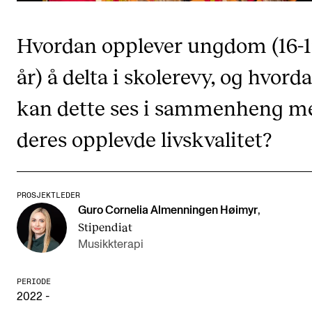
CREMAH
NordART
Hvordan opplever ungdom (16-
Prosjekter
år) å delta i skolerevy, og hvord
Publikasjoner
kan dette ses i sammenheng m
INTERNASJONALT
deres opplevde livskvalitet?
Utveksling
Internasjonal strategi
PROSJEKTLEDER
Samarbeidsprosjekter
Guro Cornelia Almenningen Høimyr
,
Stipendiat
Nettverk
Musikkterapi
IN.TUNE
PERIODE
2022 -
AKTUELT