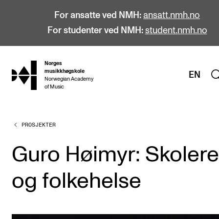
For ansatte ved NMH:
ansatt.nmh.no
For studenter ved NMH:
student.nmh.no
Norges
hjem
musikkhøgskole
EN
Norwegian Academy
of Music
PROSJEKTER
STUDIER
Alle studier
Guro Høimyr: Skoler
Bachelor
og folkehelse
Master
Doktorgrad
Årsstudium og videreutdanning