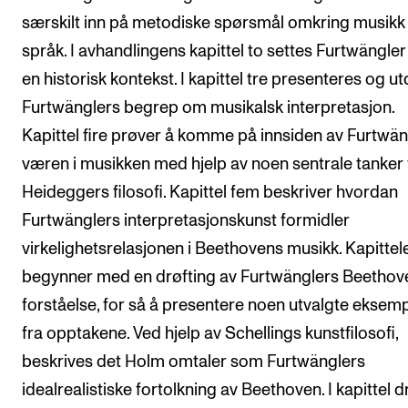
særskilt inn på metodiske spørsmål omkring musikk
språk. I avhandlingens kapittel to settes Furtwängler 
en historisk kontekst. I kapittel tre presenteres og u
Furtwänglers begrep om musikalsk interpretasjon.
Kapittel fire prøver å komme på innsiden av Furtwän
væren i musikken med hjelp av noen sentrale tanker 
Heideggers filosofi. Kapittel fem beskriver hvordan
Furtwänglers interpretasjonskunst formidler
virkelighetsrelasjonen i Beethovens musikk. Kapittel
begynner med en drøfting av Furtwänglers Beethov
forståelse, for så å presentere noen utvalgte eksem
fra opptakene. Ved hjelp av Schellings kunstfilosofi,
beskrives det Holm omtaler som Furtwänglers
idealrealistiske fortolkning av Beethoven. I kapittel d