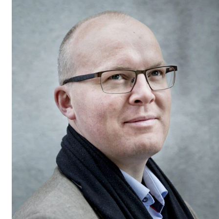
Etterutdanning og kurs
Talentutvikling
STUDENTLIV
Søknad og opptak
Biblioteket
Fagmiljøer
Salane våre
Studentutvalet SUT (student.nmh.no)
FORSKNING
CERM