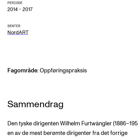
PERIODE
Arrangementer og konserter
2014 - 2017
Nyheter og historier
SENTER
Ledige stillinger
NordART
INFO
Om Norges musikkhøgskole
Fagområde
: Oppføringspraksis
Kontakt oss
Finn ansatte
For ansatte og studenter
Sammendrag
Den tyske dirigenten Wilhelm Furtwängler (1886–195
en av de mest berømte dirigenter fra det forrige