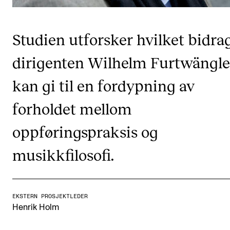
CREMAH
NordART
Studien utforsker hvilket bidra
Prosjekter
dirigenten Wilhelm Furtwängle
Publikasjoner
kan gi til en fordypning av
INTERNASJONALT
forholdet mellom
Utveksling
oppføringspraksis og
Internasjonal strategi
musikkfilosofi.
Samarbeidsprosjekter
Nettverk
IN.TUNE
EKSTERN PROSJEKTLEDER
Henrik Holm
AKTUELT