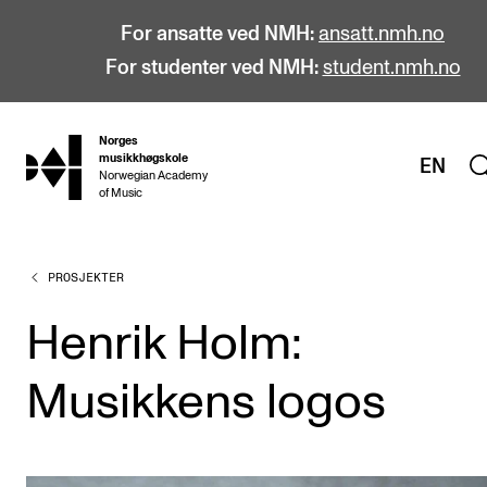
For ansatte ved NMH:
ansatt.nmh.no
For studenter ved NMH:
student.nmh.no
Norges
hjem
musikkhøgskole
EN
Norwegian Academy
of Music
PROSJEKTER
STUDIER
Alle studier
Henrik Holm:
Bachelor
Musikkens logos
Master
Doktorgrad
Årsstudium og videreutdanning