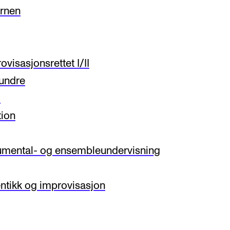
rnen
isasjonsrettet I/II
hundre
d
ion
rumental- og ensembleundervisning
tikk og improvisasjon