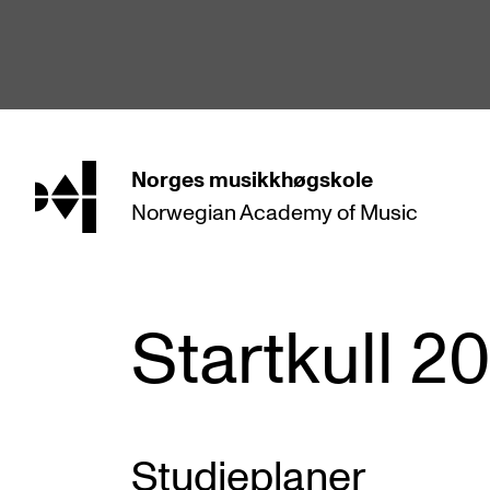
hjem
Norges
musikkhøgskole
Norwegian Academy
of Music
STUDIER
Alle studier
Bachelor
Startkull 2
Master
Doktorgrad
Årsstudium og videreutdanning
Studieplaner