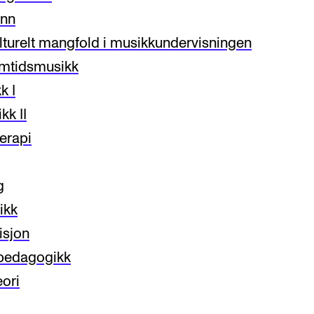
inn
turelt mangfold i musikkundervisningen
amtidsmusikk
k I
kk II
erapi
g
ikk
isjon
kpedagogikk
eori