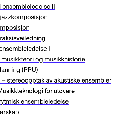
 ensembleledelse II
 jazzkomposisjon
omposisjon
raksisveiledning
ensembleledelse I
musikkteori og musikkhistorie
danning (PPU)
– stereoopptak av akustiske ensembler
usikkteknologi for utøvere
rytmisk ensembleledelse
nørskap