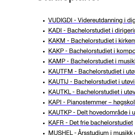
Etterutdanning og kurs
Talentutvikling
VUDIGDI - Videreutdanning i dig
KADI - Bachelorstudiet i diriger
KAKM - Bachelorstudiet i kirke
INTERNASJONALT
KAKP - Bachelorstudiet i kompo
Utveksling
KAMP - Bachelorstudiet i musi
KAUTFM - Bachelorstudiet i utø
Internasjonal strategi
KAUTIJ - Bachelorstudiet i utøv
Samarbeidsprosjekter
KAUTKL - Bachelorstudiet i utøv
Nettverk
KAPI - Pianostemmer – høgskol
IN.TUNE
KAUTKP - Delt hovedområde i u
KAFR - Det frie bachelorstudiet
MUSHEL - Årsstudium i musikk 