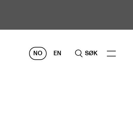
NO
EN
SØK
ORSKNING
ERM
REMAH
rdART
osjekter
blikasjoner