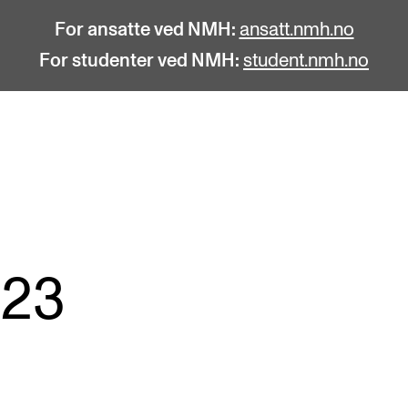
For ansatte ved NMH:
ansatt.nmh.no
For studenter ved NMH:
student.nmh.no
STUDENTLIV
F
Søknad og opptak
C
Biblioteket
C
023
Fagmiljøer
No
Salane våre
Pr
Studentutvalet SUT (student.nmh.no)
Pu