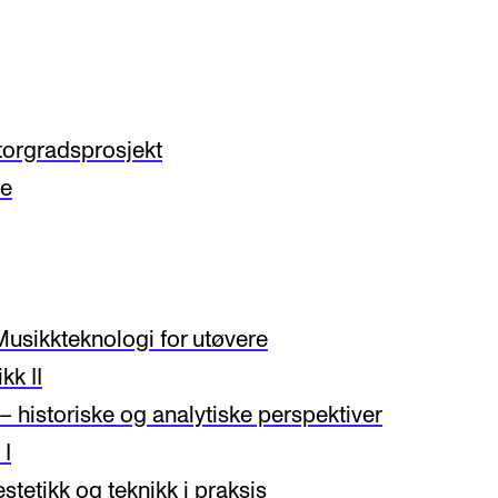
torgradsprosjekt
le
usikkteknologi for utøvere
kk II
 historiske og analytiske perspektiver
 I
stetikk og teknikk i praksis