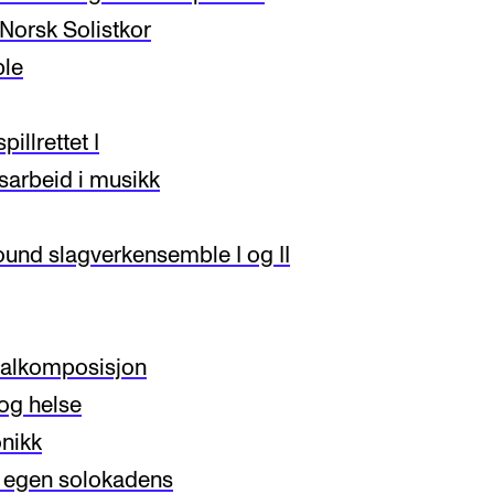
Norsk Solistkor
le
llrettet I
sarbeid i musikk
nd slagverkensemble I og II
kalkomposisjon
og helse
nikk
 egen solokadens