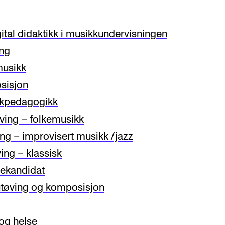
ital didaktikk i musikkundervisningen
ing
musikk
AKTUELT
I
sisjon
Arrangementer og konserter
Om
kkpedagogikk
ving – folkemusikk
Nyheter og historier
Ko
ing – improvisert musikk /jazz
Ledige stillinger
Fi
ing – klassisk
Fo
ekandidat
tøving og komposisjon
og helse