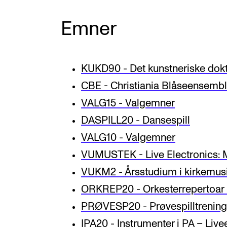
Emner
KUKD90 - Det kunstneriske dok
CBE - Christiania Blåseensemb
VALG15 - Valgemner
DASPILL20 - Dansespill
VALG10 - Valgemner
VUMUSTEK - Live Electronics: M
VUKM2 - Årsstudium i kirkemusi
ORKREP20 - Orkesterrepertoar –
PRØVESP20 - Prøvespilltrening
IPA20 - Instrumenter i PA – Livee