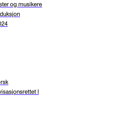
ter og musikere
duksjon
024
rsk
sasjonsrettet I